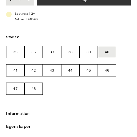
-
+
tummar varken på säkerhet eller kvalitet!
- Finns i storlek 35-48
Best.vara 1-2v
- Vatten- och jordavvisande
Art. nr: T90540
- Halkhämmande
- KPU ProNose
- ESD-godkänd och PVC-fri
Storlek
35
36
37
38
39
40
41
42
43
44
45
46
47
48
Information
Egenskaper