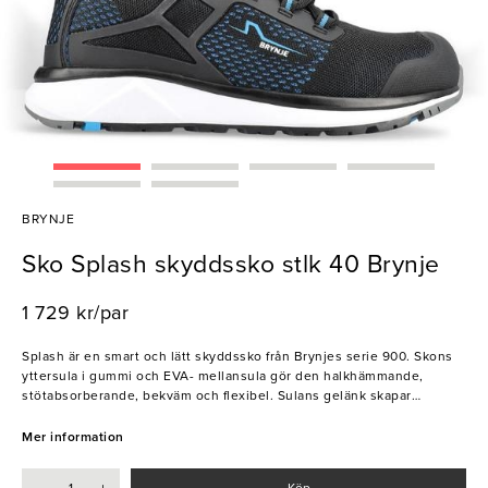
BRYNJE
Sko Splash skyddssko stlk 40 Brynje
1 729 kr/par
Splash är en smart och lätt skyddssko från Brynjes serie 900. Skons
yttersula i gummi och EVA- mellansula gör den halkhämmande,
stötabsorberande, bekväm och flexibel. Sulans gelänk skapar
stabilitet för att minska risk för vridningar och dess grova mönster
bidrar till en vatten- och jordavvisande effekt. Skons ovandel är
Mer information
tillverkad i stickat polyester som andas och dess detaljer i KPU gör
skon lämpad för arbete på knä i tuffa miljöer. Skyddsskon Splash
Köp