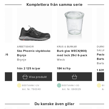
Komplettera från samma serie
 &
ARBETSSKOR
KRUS & BURKAR
DURKSLAG
R
SALLADS
Sko Phoenix skyddssko
Burk glas WECK(900)
GN 1/6
Pastako
Brynje
med lock 29cl 6-pack
Bartsch
Brynje
Weck
Bartsch
från
2 125 kr/par
184 kr/frp
1 631 kr/
Visa produkt
BEST.VARA 1-2V
BEST.VARA 1-3D
BEST.
17
Art. Nr: T90340
Art. Nr: G90029
Art. 
Du kanske även gillar