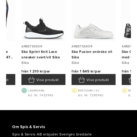
ARBETSSKOR
ARBETSSKOR
ARBETSS
imate
Sko Sprint Knit Lace
Sko Fusion snörsko vit
Sko Opt
k 46/47
sneaker svart/vit Sika
Sika
med tåhä
Sika
Sika
Sika
från
1 210 kr/par
från
1 645 kr/par
från
1 42
odukt
Visa produkt
Visa produkt
LAGERVARA
BEST.VARA 1-2V
BEST.
0346
Art. Nr: T4321143
Art. Nr: T2951142
Art. 
Om Spis & Servis
Spis & Servis AB erbjuder Sveriges bredaste