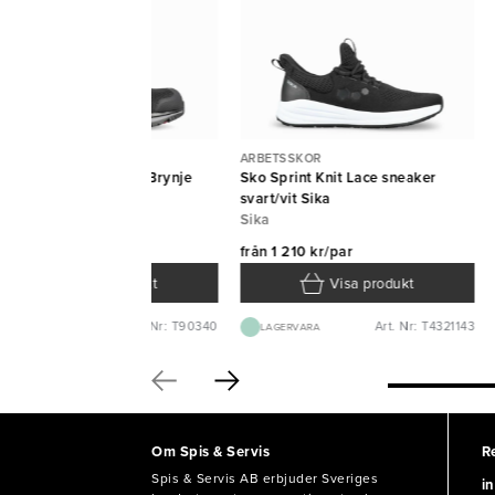
BETSSKOR
ARBETSSKOR
o Phoenix skyddssko Brynje
Sko Sprint Knit Lace sneaker
ynje
svart/vit Sika
Sika
ån
2 125 kr/par
från
1 210 kr/par
Visa produkt
Visa produkt
Art. Nr: T90340
Art. Nr: T4321143
BEST.VARA 1-2V
LAGERVARA
Om Spis & Servis
R
Spis & Servis AB erbjuder Sveriges
in