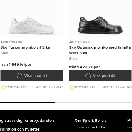
ARBETSSKOR
ARBETSSKOR
Sko Fusion snörsko vit Sika
Sko Optimax snörsko med tåhätta
Sika
svart Sika
Sika
från
1 645 kr/par
från
1 422 kr/par
Visa produkt
Visa produkt
Art. Nr: T2951142
Art. Nr: T7220045
BEST.VARA 1-2V
BEST.VARA 1-2V
egistrera dig för erbjudanden,
Om Spis & Servis
Mi
Uppackat och klart
Lo
spiration och nyheter: