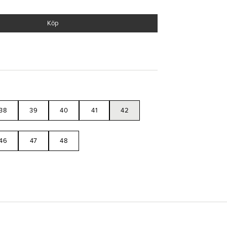
Köp
 i stickat material
kt stötdämpning
gvarig komfort
h EVA
38
39
40
41
42
46
47
48