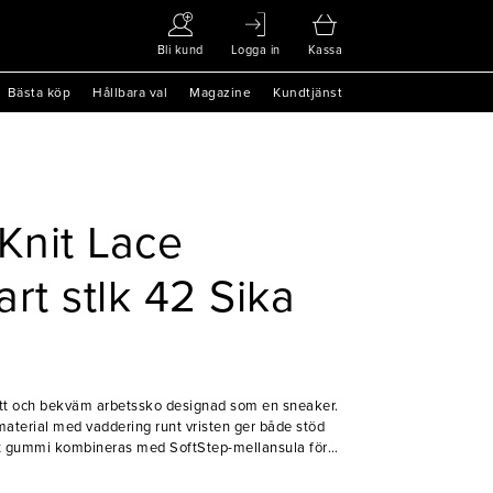
Bli kund
Logga in
Kassa
Bästa köp
Hållbara val
Magazine
Kundtjänst
Knit Lace
rt stlk 42 Sika
lätt och bekväm arbetssko designad som en sneaker.
material med vaddering runt vristen ger både stöd
arkt gummi kombineras med SoftStep-mellansula för
itet. Med biobaserad PU-innersula, metallfri
 är detta en modern och funktionell sko för