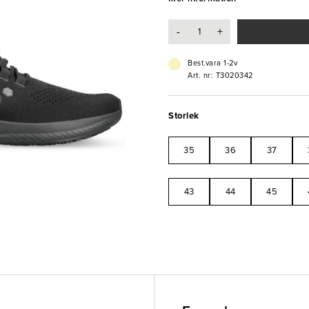
krävande arbetsmiljöer.
-
+
- Flexibel och ventilerande ovandel
- SoftStep-mellansula med utmär
- Biobaserad PU-innersula för lån
Best.vara 1-2v
- Metallfri och ESD-godkänd
Art. nr: T3020342
- Halksäker yttersula i gummi oc
Storlek
35
36
37
43
44
45