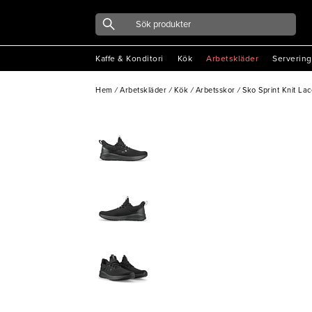
Kaffe & Konditori
Kök
Arbetskläder
Servering
Hem
/
Arbetskläder
/
Kök
/
Arbetsskor
/
Sko Sprint Knit Lac