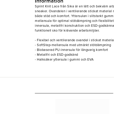
Information
Sprint Knit Lace från Sika är en lätt och bekväm a
sneaker. Ovandelen i ventilerande stickat material 
både stöd och komfort. Yttersulan i slitstarkt gum
mellansula för optimal stötdämpning och flexibilit
innersula, metallfri konstruktion och ESD-godkänn
funktionell sko för krävande arbetsmiljöer.
- Flexibel och ventilerande ovandel i stickat materia
- SoftStep-mellansula med utmärkt stötdämpning
- Biobaserad PU-innersula för långvarig komfort
- Metallfri och ESD-godkänd
- Halksäker yttersula i gummi och EVA