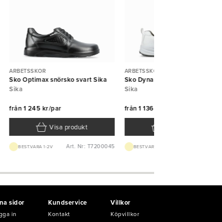
ARBETSSKOR
ARBETSSKOR
Sko Optimax snörsko svart Sika
Sko Dynamic sneaker vit Sika
Sika
Sika
från
1 245 kr/par
från
1 136 kr/par
Visa produkt
Visa produkt
Art. Nr: T7200045
Art. Nr: T4032
BEST.VARA 1-2V
BEST.VARA 1-2V
na sidor
Kundservice
Villkor
gga in
Kontakt
Köpvillkor