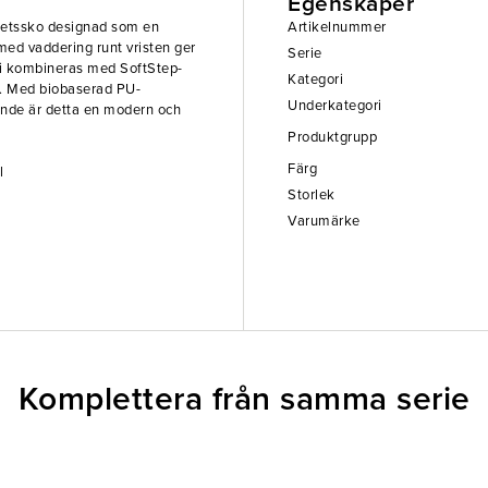
Egenskaper
rbetssko designad som en
Artikelnummer
med vaddering runt vristen ger
Serie
mi kombineras med SoftStep-
Kategori
et. Med biobaserad PU-
Underkategori
ande är detta en modern och
Produktgrupp
Färg
l
Storlek
Varumärke
Komplettera från samma serie