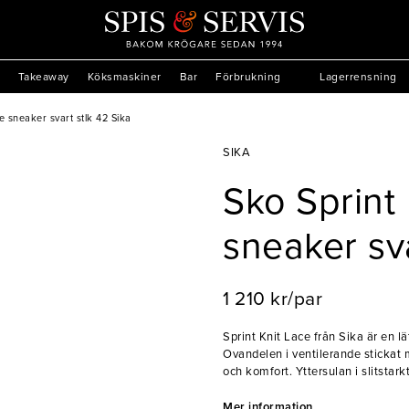
Takeaway
Köksmaskiner
Bar
Förbrukning
Lagerrensning
e sneaker svart stlk 42 Sika
SIKA
Sko Sprint 
sneaker sva
1 210 kr/par
Sprint Knit Lace från Sika är en 
Ovandelen i ventilerande stickat 
och komfort. Yttersulan i slitst
optimal stötdämpning och flexibil
konstruktion och ESD-godkännande
Mer information