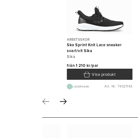
ARBETSSKOR
Sko Sprint Knit Lace sneaker
svart/vit Sika
Sika
från
1 210 kr/par
Visa produkt
Art. Nr: T4321143
LAGERVARA