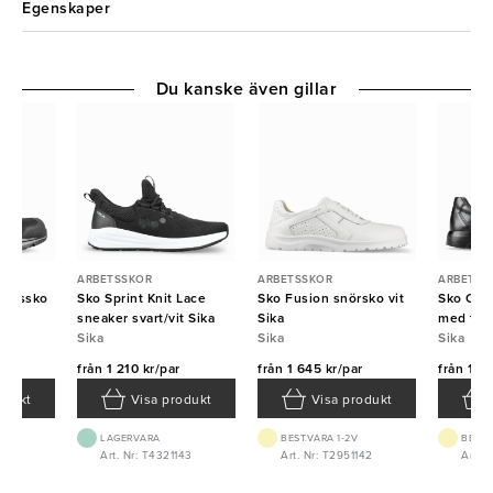
Egenskaper
Du kanske även gillar
ARBETSSKOR
ARBETSSKOR
ARBETSS
yddssko
Sko Sprint Knit Lace
Sko Fusion snörsko vit
Sko Opt
sneaker svart/vit Sika
Sika
med tåhä
Sika
Sika
Sika
r
från
1 210 kr/par
från
1 645 kr/par
från
1 42
odukt
Visa produkt
Visa produkt
LAGERVARA
BEST.VARA 1-2V
BEST.
0
Art. Nr: T4321143
Art. Nr: T2951142
Art. 