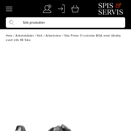
Hem
/
Arbetskläder
/
Kök
/
Arbetsskor
/
Sko Primo 1.1 snörsko BOA med tåhätta
svart stlk 46 Sika