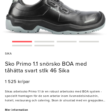
SIKA
Sko Primo 1.1 snörsko BOA med
tåhätta svart stlk 46 Sika
1 525 kr/par
Sikas arbetssko Primo 1.1 är en robust arbetssko med BOA system -
speciellt framtagen för de som arbetar inom livsmedelsindustrin,
hotell, restaurang och catering. Skon är utrustad med en greppsäker
yttersula och stabiliserande gelänk som minskar risken för halk- och
vrickskador. Snörskons Permair®-läder har vattenavvisande och
Mer information