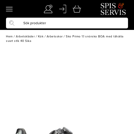
Hem
/
Arbetskläder
/
Kök
/
Arbetsskor
/
Sko Primo 1.1 snörsko BOA med tåhätta
svart stlk 40 Sika