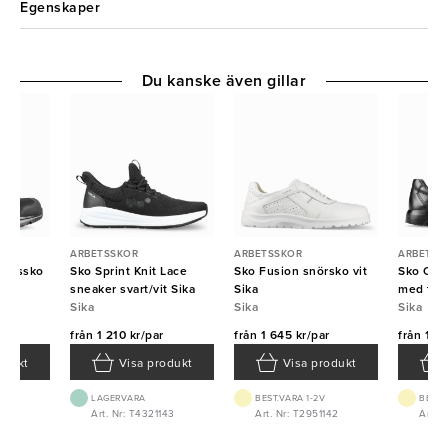
Egenskaper
Du kanske även gillar
ARBETSSKOR
ARBETSSKOR
ARBETSS
yddssko
Sko Sprint Knit Lace
Sko Fusion snörsko vit
Sko Opt
sneaker svart/vit Sika
Sika
med tåhä
Sika
Sika
Sika
r
från
1 210 kr/par
från
1 645 kr/par
från
1 42
odukt
Visa produkt
Visa produkt
LAGERVARA
BEST.VARA 1-2V
BEST.
0
Art. Nr: T4321143
Art. Nr: T2951142
Art. 