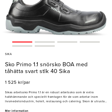
SIKA
Sko Primo 1.1 snörsko BOA med
tåhätta svart stlk 40 Sika
1 525 kr/par
Sikas arbetssko Primo 1.1 är en robust arbetssko som är extra
halkhämmande och speciellt framtagen för de som arbetar inom
livsmedelsindustrin, hotell, restaurang och catering. Skon är utrustad
med en greppsäker yttersula med stabiliserande gelänk som minskar
risken för halk- och vrickskador. Den är tillverkad i Permarir läder som
Mer information