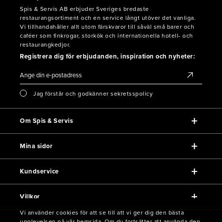
Spis & Servis AB erbjuder Sveriges bredaste
restaurangsortiment och en service långt utöver det vanliga.
Vi tillhandahåller allt utom färskvaror till såväl små barer och
caféer som finkrogar, storkök och internationella hotell- och
restaurangkedjor.
Registrera dig för erbjudanden, inspiration och nyheter:
Jag förstår och godkänner sekretsspolicy
Om Spis & Servis
Mina sidor
Kundservice
Villkor
Vi använder cookies för att se till att vi ger dig den bästa
upplevelsen på vår hemsida. Om du fortsätter att använda den