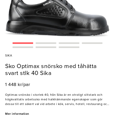
SIKA
Sko Optimax snörsko med tåhätta
svart stlk 40 Sika
1 448 kr/par
Optimax snörsko i storlek 40, från Sika är en otroligt slitstark och
högkvalitativ arbetssko med halkhämmande egenskaper som gör
dessa till ett säkert val vid arbete i kök, servis, hotell, restaurang och
storkök. Skon är svart, tillverkad av Permarir läder med snörning och
är utrustad med en stötabsorberande inläggssula som andas och
Mer information