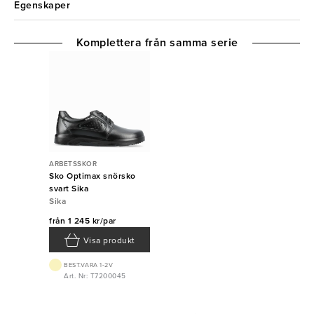
Egenskaper
Komplettera från samma serie
ARBETSSKOR
Sko Optimax snörsko
svart Sika
Sika
från
1 245 kr/par
Visa produkt
BEST.VARA 1-2V
Art. Nr: T7200045