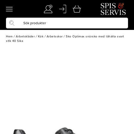
Hem
/
Arbetskläder
/
Kök
/
Arbetsskor
/
Sko Optimax snörsko med tåhätta svart
stlk 40 Sika