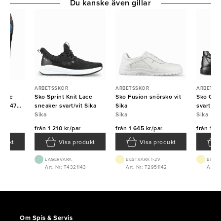
Du kanske även gillar
ARBETSSKOR
ARBETSSKOR
ARBETSS
imate
Sko Sprint Knit Lace
Sko Fusion snörsko vit
Sko Opt
k 46/47
sneaker svart/vit Sika
Sika
svart Si
Sika
Sika
Sika
från
1 210 kr/par
från
1 645 kr/par
från
1 24
odukt
Visa produkt
Visa produkt
LAGERVARA
BEST.VARA 1-2V
BEST.
0346
Art. Nr: T4321143
Art. Nr: T2951142
Art. 
Om Spis & Servis