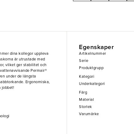
Egenskaper
ommer dina kollegor uppleva
Artikelnummer
sskorna är utrustade med
Serie
 vilket ger stabilitet och
Produktgrupp
v vattenavvisande Permair®
ven under de längsta
Kategori
snabbtorkande. Ergonomiska,
Underkategori
 jobbet!
Färg
Material
Storlek
Varumärke
nologi