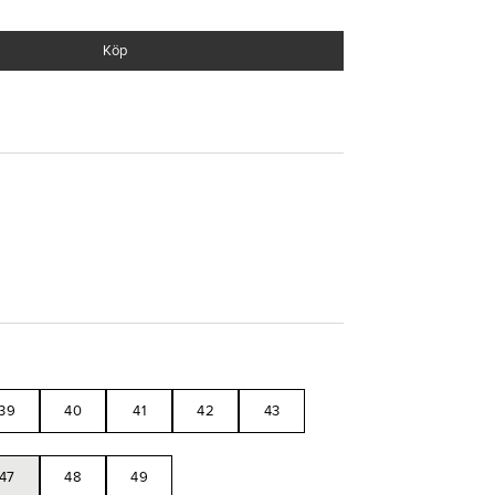
de. Ergonomiska, komfortabla och stilrena - allt man
Köp
de Ortholite®-Teknologi
39
40
41
42
43
47
48
49