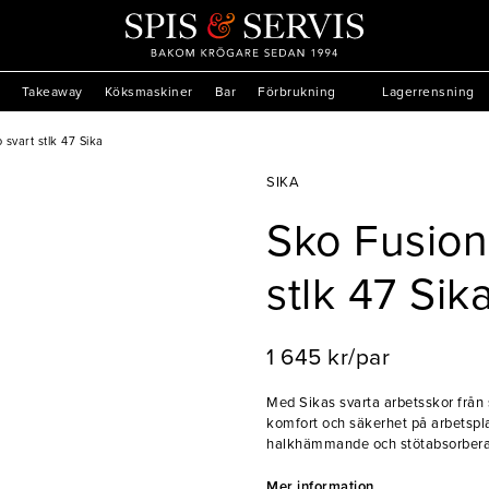
Takeaway
Köksmaskiner
Bar
Förbrukning
Lagerrensning
svart stlk 47 Sika
SIKA
Sko Fusion
stlk 47 Sik
1 645 kr/par
Med Sikas svarta arbetsskor från
komfort och säkerhet på arbetspl
halkhämmande och stötabsorberande
vrickskador. Dessutom är skon til
fötterna andas och hållas fräscha
Mer information