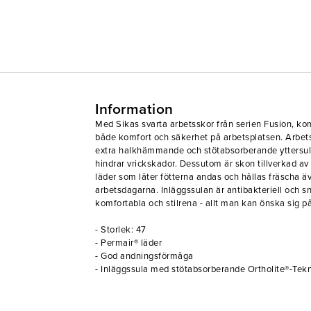
Information
Med Sikas svarta arbetsskor från serien Fusion, k
både komfort och säkerhet på arbetsplatsen. Arbet
extra halkhämmande och stötabsorberande yttersulor,
hindrar vrickskador. Dessutom är skon tillverkad a
läder som låter fötterna andas och hållas fräscha ä
arbetsdagarna. Inläggssulan är antibakteriell och 
komfortabla och stilrena - allt man kan önska sig på
- Storlek: 47
- Permair® läder
- God andningsförmåga
- Inläggssula med stötabsorberande Ortholite®-Tek