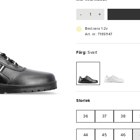
är antibakteriell och snabbtorkan
kan önska sig på jobbet!
-
+
- Storlek: 47
- Permair® läder
Best.vara 1-2v
- God andningsförmåga
Art. nr: T1951147
- Inläggssula med stötabsorberan
Färg:
Svart
Storlek
36
37
38
44
45
46