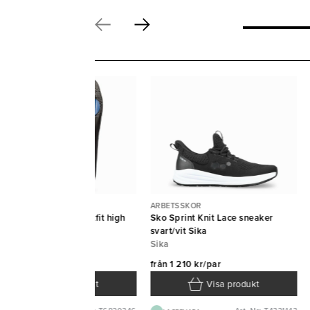
BETSSKOR
ARBETSSKOR
läggssula Ultimate footfit high
Sko Sprint Knit Lace sneaker
lk 46/47 Brynje
svart/vit Sika
ynje
Sika
ån
493 kr/par
från
1 210 kr/par
Visa produkt
Visa produkt