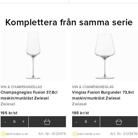
Komplettera från samma serie
VIN & CHAMPAGNEGLAS
VIN & CHAMPAGNEGLAS
Champagneglas Fusion 37,8cl
Vinglas Fusion Burgunder 73,9cl
maskin/munblåst Zwiesel
maskin/munblåst Zwiesel
Zwiesel
Zwiesel
195 kr/st
195 kr/st
-
+
-
+
Art. Nr: G123479
Art. Nr: G123476
BEST.VARA 2-4V
BEST.VARA 2-4V