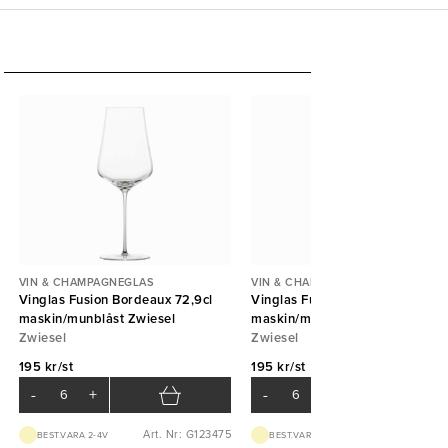
VIN & CHAMPAGNEGLAS
VIN & CHAMPAGNEGLAS
Vinglas Fusion Bordeaux 72,9cl
Vinglas Fusion 38,1cl
maskin/munblåst Zwiesel
maskin/munblåst Zwiesel
Zwiesel
Zwiesel
195 kr/st
195 kr/st
-
+
-
+
Art. Nr: G123475
Art. Nr: G123
BEST.VARA 2-4V
BEST.VARA 2-4V