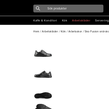
Kaffe & Konditori
Kök
Arbetskläder
Servering
Hem
/
Arbetskläder
/
Kök
/
Arbetsskor
/
Sko Fusion snörsko 