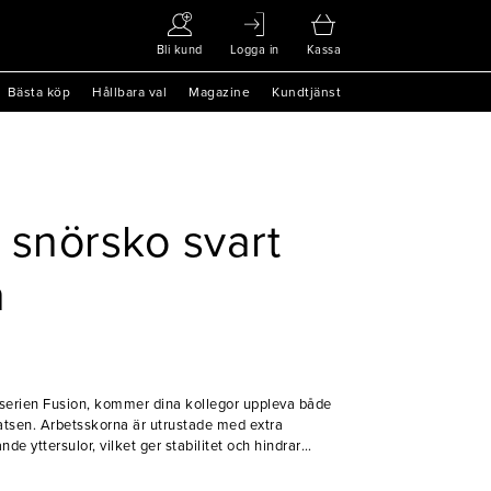
Bli kund
Logga in
Kassa
Bästa köp
Hållbara val
Magazine
Kundtjänst
 snörsko svart
a
 serien Fusion, kommer dina kollegor uppleva både
atsen. Arbetsskorna är utrustade med extra
 yttersulor, vilket ger stabilitet och hindrar
lverkad av vattenavvisande Permair® läder som låter
 även under de längsta arbetsdagarna. Inläggssulan