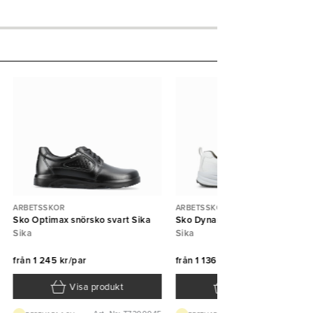
ARBETSSKOR
ARBETSSKOR
Sko Optimax snörsko svart Sika
Sko Dynamic sneaker vit Sika
Sika
Sika
från
1 245 kr/par
från
1 136 kr/par
Visa produkt
Visa produkt