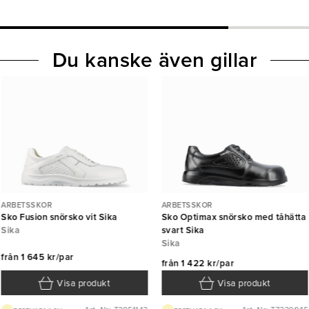
Du kanske även gillar
ARBETSSKOR
ARBETSSKOR
Sko Fusion snörsko vit Sika
Sko Optimax snörsko med tåhätta
Sika
svart Sika
Sika
från
1 645 kr/par
från
1 422 kr/par
Visa produkt
Visa produkt