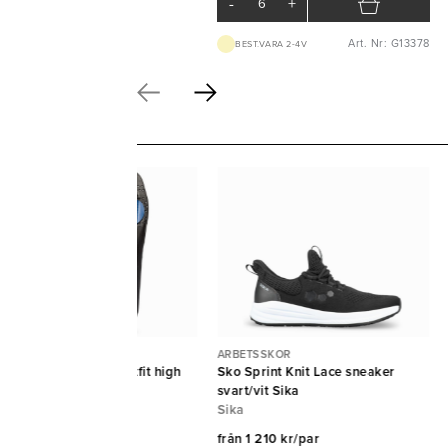
-
+
Art. Nr: G13378
BEST.VARA 2-4V
BETSSKOR
ARBETSSKOR
läggssula Ultimate footfit high
Sko Sprint Knit Lace sneaker
lk 46/47 Brynje
svart/vit Sika
ynje
Sika
ån
493 kr/par
från
1 210 kr/par