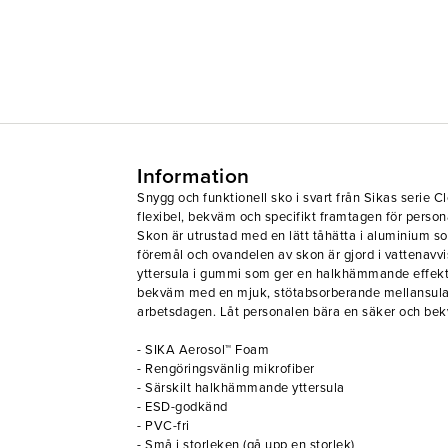
Information
Snygg och funktionell sko i svart från Sikas serie C
flexibel, bekväm och specifikt framtagen för perso
Skon är utrustad med en lätt tåhätta i aluminium 
föremål och ovandelen av skon är gjord i vattenavv
yttersula i gummi som ger en halkhämmande effekt.
bekväm med en mjuk, stötabsorberande mellansula
arbetsdagen. Låt personalen bära en säker och be
- SIKA Aerosol™ Foam
- Rengöringsvänlig mikrofiber
- Särskilt halkhämmande yttersula
- ESD-godkänd
- PVC-fri
- Små i storleken (gå upp en storlek)