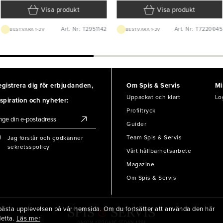
Visa produkt
Visa produkt
Art. Nr: T2951142
Art. Nr: T7220045
BEST.VARA 1-2V
BEST.VARA 1-2V
egistrera dig för erbjudanden,
Om Spis & Servis
Mi
Uppackat och klart
Lo
spiration och nyheter:
Profiltryck
Guider
Team Spis & Servis
Jag förstår och godkänner
sekretsspolicy
Vårt hållbarhetsarbete
Magazine
Om Spis & Servis
en bästa upplevelsen på vår hemsida. Om du fortsätter att använda den här
detta.
Läs mer