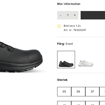
bekväm med en mjuk, stötabsorbe
Mer information
arbetsdagen. Låt personalen bära
-
+
- SIKA Aerosol™ Foam
- Rengöringsvänlig mikrofiber
- Särskilt halkhämmande yttersul
Best.vara 1-2v
- ESD-godkänd
Art. nr: T6020247
- PVC-fri
Färg:
Svart
Storlek
35
36
37