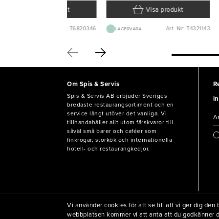
Visa produkt
Visa produkt
Art. Nr: T6820346
Art. Nr: T4321143
BEST.VARA 1-2V
LAGERVARA
Om Spis & Servis
R
Spis & Servis AB erbjuder Sveriges
in
bredaste restaurangsortiment och en
service långt utöver det vanliga. Vi
tillhandahåller allt utom färskvaror till
såväl små barer och caféer som
finkrogar, storkök och internationella
hotell- och restaurangkedjor.
Vi använder cookies för att se till att vi ger dig d
© 2021 Spis & Servis AB
webbplatsen kommer vi att anta att du godkänner 