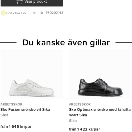
Visa produkt
Art. Nr: T60202148
BEST.VARA 1-2V
Du kanske även gillar
ARBETSSKOR
ARBETSSKOR
Sko Fusion snörsko vit Sika
Sko Optimax snörsko med tåhätta
Sika
svart Sika
Sika
från
1 645 kr/par
från
1 422 kr/par