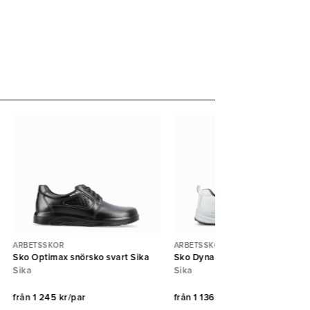
ARBETSSKOR
ARBETSSKOR
Sko Optimax snörsko svart Sika
Sko Dynamic sneaker vit Sika
Sika
Sika
från
1 245 kr/par
från
1 136 kr/par