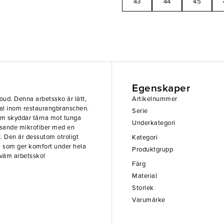
43
44
45
Egenskaper
loud. Denna arbetssko är lätt,
Artikelnummer
nal inom restaurangbranschen.
Serie
som skyddar tårna mot tunga
Underkategori
isande mikrofiber med en
 Den är dessutom otroligt
Kategori
 som ger komfort under hela
Produktgrupp
kväm arbetssko!
Färg
Material
Storlek
Varumärke