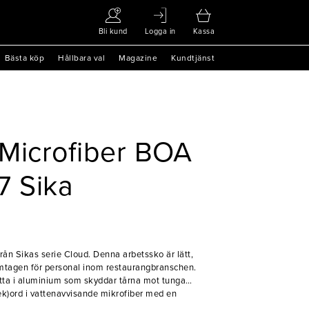
Bli kund
Logga in
Kassa
Bästa köp
Hållbara val
Magazine
Kundtjänst
Microfiber BOA
47 Sika
från Sikas serie Cloud. Denna arbetssko är lätt,
ramtagen för personal inom restaurangbranschen.
ätta i aluminium som skyddar tårna mot tunga
 gjord i vattenavvisande mikrofiber med en
ek)
khämmande effekt. Den är dessutom otroligt