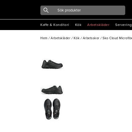
Kaffe & Konditori
Kök
Arbetskläder
Servering
Hem
/
Arbetskläder
/
Kök
/
Arbetsskor
/
Sko Cloud Microfib