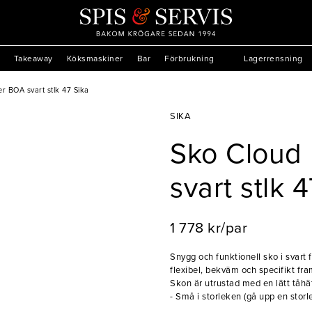
Takeaway
Köksmaskiner
Bar
Förbrukning
Lagerrensning
er BOA svart stlk 47 Sika
SIKA
Sko Cloud 
svart stlk 
1 778 kr/par
Snygg och funktionell sko i svart 
flexibel, bekväm och specifikt f
Skon är utrustad med en lätt tåh
föremål och ovandelen av skon är
- Små i storleken (gå upp en storl
yttersula i gummi som ger en hal