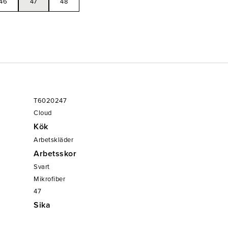
46
47
48
T6020247
Cloud
Kök
Arbetskläder
Arbetsskor
Svart
Mikrofiber
47
Sika