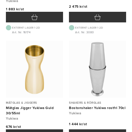
Yukiwa
2 475 kr/st
1 883 kr/st
EXTERNT LAGER 1-2D
EXTERNT LAGER 1-2D
Art. Nr: 16174
Art. Nr: 3080
MÄTGLAS & JIGGERS
SHAKERS & RÖRGLAS
Mätglas Jigger Yukiwa Guld
Bostonshaker Yukiwa rostfri 70cl
30/55ml
Yukiwa
Yukiwa
1 444 kr/st
676 kr/st