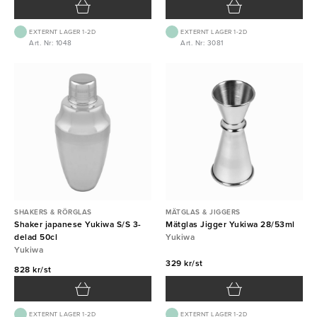
EXTERNT LAGER 1-2D
EXTERNT LAGER 1-2D
Art. Nr: 1048
Art. Nr: 3081
SHAKERS & RÖRGLAS
MÄTGLAS & JIGGERS
Shaker japanese Yukiwa S/S 3-
Mätglas Jigger Yukiwa 28/53ml
delad 50cl
Yukiwa
Yukiwa
329 kr/st
828 kr/st
EXTERNT LAGER 1-2D
EXTERNT LAGER 1-2D