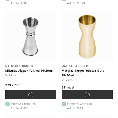
Art. Nr: 16184
Art. Nr: 15859
MÄTGLAS & JIGGERS
MÄTGLAS & JIGGERS
Mätglas Jigger Yukiwa 14/29ml
Mätglas Jigger Yukiwa Guld
Yukiwa
18/30ml
Yukiwa
279 kr/st
611 kr/st
EXTERNT LAGER 1-2D
EXTERNT LAGER 1-2D
Art. Nr: 15858
Art. Nr: 1049