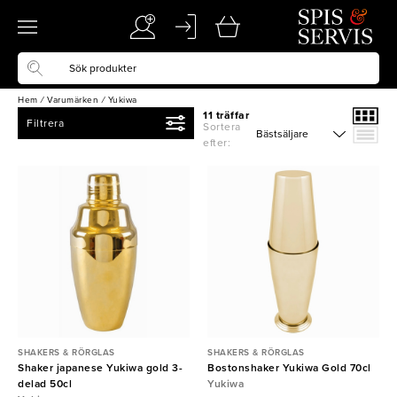
Hem
/
Varumärken
/
Yukiwa
11 träffar
Filtrera
Sortera
efter:
SHAKERS & RÖRGLAS
SHAKERS & RÖRGLAS
Shaker japanese Yukiwa gold 3-
Bostonshaker Yukiwa Gold 70cl
delad 50cl
Yukiwa