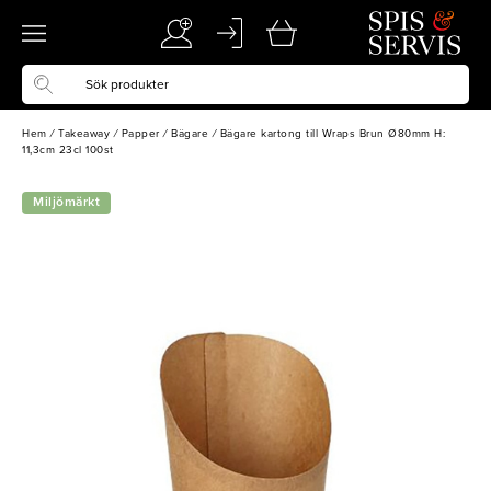
Hem
/
Takeaway
/
Papper
/
Bägare
/
Bägare kartong till Wraps Brun Ø80mm H:
11,3cm 23cl 100st
Miljömärkt