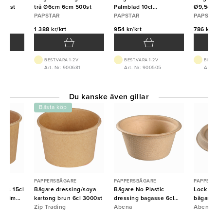
400st
trä Ø6cm 6cm 500st
Palmblad 10cl
Ø9,5cm 
PAPSTAR
10x10x3cm {E} 250st
PAPSTAR
PAPSTA
1 388 kr/krt
954 kr/krt
786 kr/k
BEST.VARA 1-2V
BEST.VARA 1-2V
BEST.
Art. Nr: 900681
Art. Nr: 900505
Art. 
Du kanske även gillar
Bästa köp
PAPPERSBÄGARE
PAPPERSBÄGARE
PAPPERS
lass 15cl
Bägare dressing/soya
Bägare No Plastic
Lock No P
0x48mm
kartong brun 6cl 3000st
dressing bagasse 6cl
bägare 
Zip Trading
Ø6,95cm 2000st
Abena
bagasse
Abena
2000st