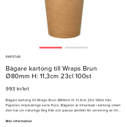
PAPSTAR
Bägare kartong till Wraps Brun
Ø80mm H: 11,3cm 23cl 100st
993 kr/krt
Bägare kartong till Wraps Brun Ø80mm H: 11,3cm 23cl 100st från
Papstars miljövänliga serie Pure. Bägaren är tillverkad i kartong vilket
den har sin naturliga färg från och passar perfekt för servering av till
exempel wraps och take away. Papstars serie Pure Collection
innehåller ett brett sortiment av bland de bästa miljöcertifierade
Mer information
engångsartiklarna på marknaden. Produkterna är miljöfokuserade,