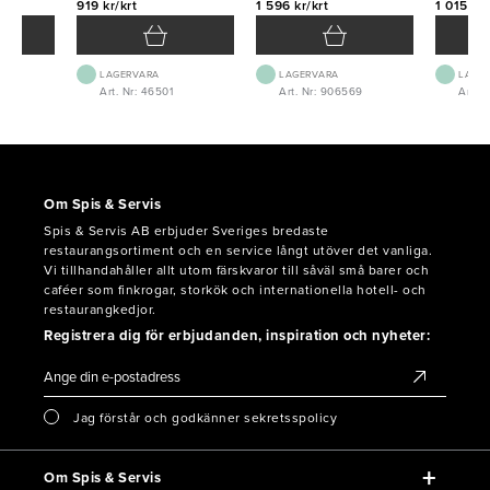
919 kr/krt
1 596 kr/krt
1 015 kr/
LAGERVARA
LAGERVARA
LAGE
Art. Nr: 46501
Art. Nr: 906569
Art. N
Om Spis & Servis
Spis & Servis AB erbjuder Sveriges bredaste
restaurangsortiment och en service långt utöver det vanliga.
Vi tillhandahåller allt utom färskvaror till såväl små barer och
caféer som finkrogar, storkök och internationella hotell- och
restaurangkedjor.
Registrera dig för erbjudanden, inspiration och nyheter:
Jag förstår och godkänner sekretsspolicy
Om Spis & Servis