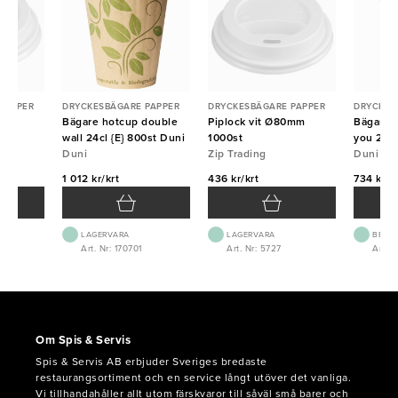
PAPPER
DRYCKESBÄGARE PAPPER
DRYCKESBÄGARE PAPPER
DRYCKES
0mm
Bägare hotcup double
Piplock vit Ø80mm
Bägare 
wall 24cl {E} 800st Duni
1000st
you 24cl
Duni
Zip Trading
Duni
1 012 kr/krt
436 kr/krt
734 kr/k
LAGERVARA
LAGERVARA
BEST.
Art. Nr: 170701
Art. Nr: 5727
Art. N
Om Spis & Servis
Spis & Servis AB erbjuder Sveriges bredaste
restaurangsortiment och en service långt utöver det vanliga.
Vi tillhandahåller allt utom färskvaror till såväl små barer och