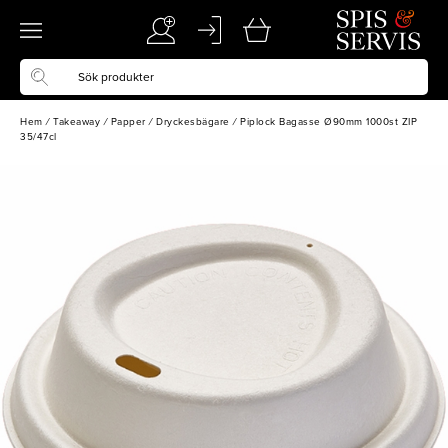
Hem
/
Takeaway
/
Papper
/
Dryckesbägare
/
Piplock Bagasse Ø90mm 1000st ZIP
35/47cl