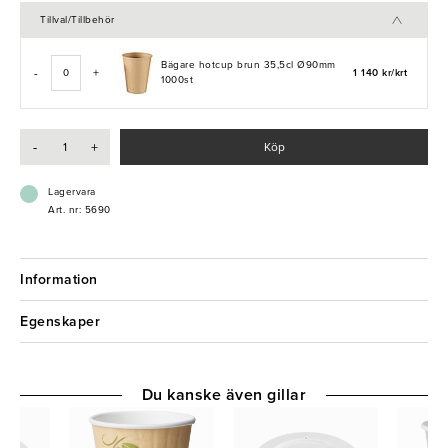
varma drycker.
Tillval/Tillbehör
- Miljövänligt
- Stapelbar
Bägare hotcup brun 35,5cl Ø90mm
-
+
1 140 kr/krt
- Praktiskt
1000st
-
+
Köp
Lagervara
Art. nr: 5690
Information
Egenskaper
Du kanske även gillar