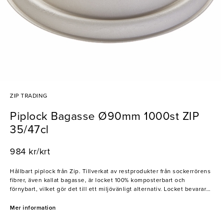
ZIP TRADING
Piplock Bagasse Ø90mm 1000st ZIP
35/47cl
984 kr/krt
Hållbart piplock från Zip. Tillverkat av restprodukter från sockerrörens
fibrer, även kallat bagasse, är locket 100% komposterbart och
förnybart, vilket gör det till ett miljövänligt alternativ. Locket bevarar
dryckens temperatur och förhindrar spill samtidigt som det är enkelt
att dricka under språng tack vare den lilla pipöppningen. Ett utmärkt
Mer information
val för caféer, konditorier och restauranger som erbjuder takeaway för