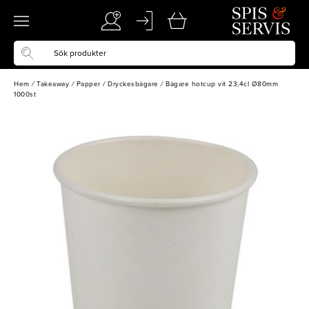
Hem
/
Takeaway
/
Papper
/
Dryckesbägare
/
Bägare hotcup vit 23,4cl Ø80mm
1000st