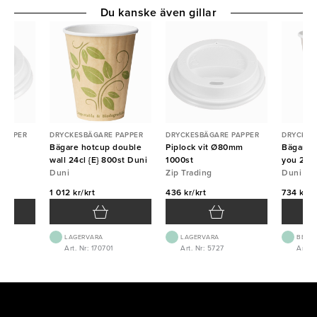
Du kanske även gillar
PAPPER
DRYCKESBÄGARE PAPPER
DRYCKESBÄGARE PAPPER
DRYCKES
0mm
Bägare hotcup double
Piplock vit Ø80mm
Bägare 
wall 24cl {E} 800st Duni
1000st
you 24cl
Duni
Zip Trading
Duni
1 012 kr/krt
436 kr/krt
734 kr/k
LAGERVARA
LAGERVARA
BEST.
Art. Nr: 170701
Art. Nr: 5727
Art. N