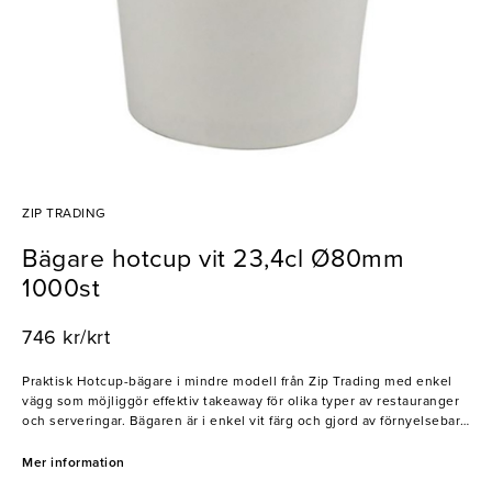
ZIP TRADING
Bägare hotcup vit 23,4cl Ø80mm
1000st
746 kr/krt
Praktisk Hotcup-bägare i mindre modell från Zip Trading med enkel
vägg som möjliggör effektiv takeaway för olika typer av restauranger
och serveringar. Bägaren är i enkel vit färg och gjord av förnyelsebar
och återvinningsbar kartong av träflis. Ett bra val för transport av
varma drycker eller soppor!
Mer information