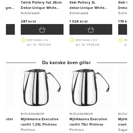
5L
Tallrik Pottery flat 26cm
Skål Pottery 3L
Skål Pott
ightgrey
Dekor:Unique White
dekor:Unique White
Dekor:U
Schönwald
Schönwald
Schönwald
Schönwald
Schönwa
Schönwa
287 kr/st
1 024 kr/st
179 kr/st
BEST.VARA 2-4V
BEST.VARA 2-4V
BEST.
25
Art. Nr: P932126
Art. Nr: P938318
Art. N
Du kanske även gillar
MJÖLKKANNOR
MJÖLKKANNOR
MJÖLKKA
 Jupiter
Mjölkkanna Executive
Mjölkkanna Executive
Mjölkkan
rostfri 1,35L Pintinox
rostfri 75cl Pintinox
svart Sa
Pintinox
Pintinox
Sagafor