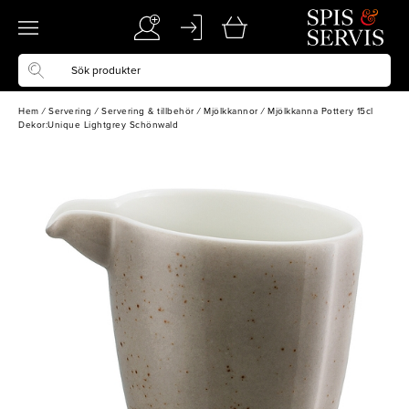
Hem
/
Servering
/
Servering & tillbehör
/
Mjölkkannor
/
Mjölkkanna Pottery 15cl
Dekor:Unique Lightgrey Schönwald