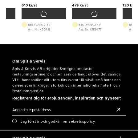
610 kr/st
479 kr/st
120 kr/s
BEST.VARA 2-4V
BEST.VARA 2-4V
BEST.
02
Art. Nr: K55413
Art. Nr: K55477
Art. 
Om Spis & Servis
Spis & Servis AB erbjuder Sveriges bredaste
restaurangsortiment och en service långt utöver det vanliga.
Vi tillhandahåller allt utom färskvaror till såväl små barer och
caféer som finkrogar, storkök och internationella hotell- och
restaurangkedjor.
Registrera dig för erbjudanden, inspiration och nyheter:
Jag förstår och godkänner sekretsspolicy