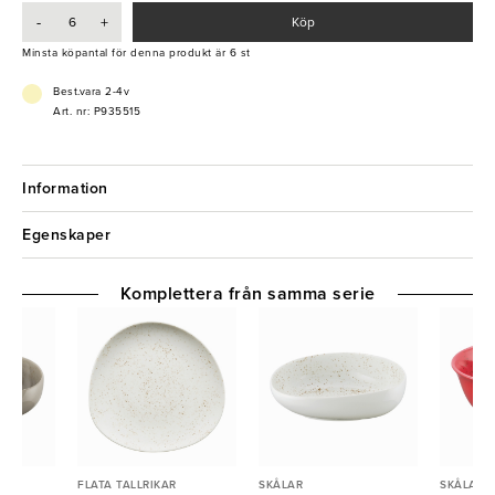
-
+
Köp
- Material: Porslin
- Tål diskmaskin
Minsta köpantal för denna produkt är 6 st
- Slittålig
Best.vara 2-4v
Art. nr: P935515
Information
Egenskaper
Komplettera från samma serie
FLATA TALLRIKAR
SKÅLAR
SKÅLAR