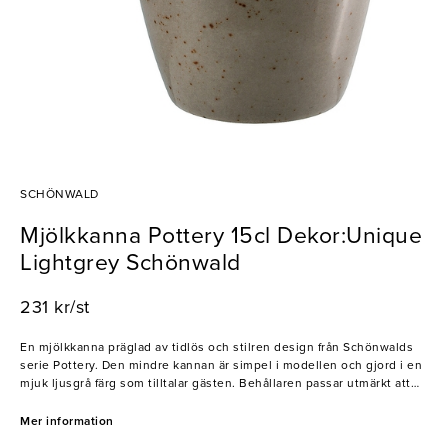
SCHÖNWALD
Mjölkkanna Pottery 15cl Dekor:Unique
Lightgrey Schönwald
231 kr/st
En mjölkkanna präglad av tidlös och stilren design från Schönwalds
serie Pottery. Den mindre kannan är simpel i modellen och gjord i en
mjuk ljusgrå färg som tilltalar gästen. Behållaren passar utmärkt att
ställa fram på bordet till kaffet då den rymmer mjölk till ett antal
koppar. Denna minimalistiska kannan skapar en härlig känsla som alla
Mer information
restauranger och caféer vill åt.