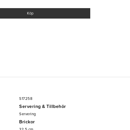
Köp
S17258
Servering & Tillbehör
Servering
Brickor
32.5
cm