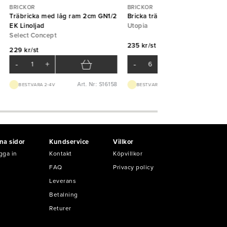
BRICKOR
BRICKOR
Träbricka med låg ram 2cm GN1/2
Bricka trä oval 30,5x17,5 cm
EK Linoljad
Utopia
Select Concept
235 kr/st
229 kr/st
-
+
-
+
Art. Nr: S16158
Art. Nr: S1
BEST.VARA 2-4V
BEST.VARA 1-2V
na sidor
Kundservice
Villkor
gga in
Kontakt
Köpvillkor
FAQ
Privacy policy
Leverans
Betalning
Returer