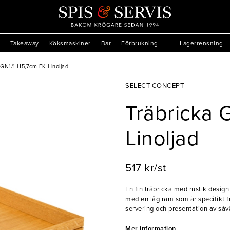
Takeaway
Köksmaskiner
Bar
Förbrukning
Lagerrensning
 GN1/1 H5,7cm EK Linoljad
SELECT CONCEPT
Träbricka 
Linoljad
517 kr/st
En fin träbricka med rustik design
med en låg ram som är specifikt f
servering och presentation av såv
och caféet!
Mer information