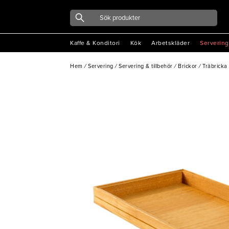
Kaffe & Konditori
Kök
Arbetskläder
Servering
Hem
/
Servering
/
Servering & tillbehör
/
Brickor
/
Träbricka