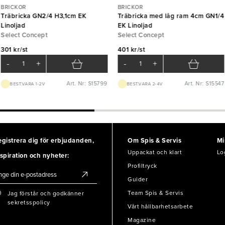
BRICKOR
BRICKOR
Träbricka GN2/4 H3,1cm EK
Träbricka med låg ram 4cm GN1/4
Linoljad
EK Linoljad
Select Concept
Select Concept
301 kr/st
401 kr/st
-
+
-
+
Art. Nr: S15799
Art. Nr: S15547
BEST.VARA 1-2V
BEST.VARA 2-4V
egistrera dig för erbjudanden,
Om Spis & Servis
Mi
Uppackat och klart
Lo
spiration och nyheter:
Profiltryck
Guider
Team Spis & Servis
Jag förstår och godkänner
sekretsspolicy
Vårt hållbarhetsarbete
Magazine