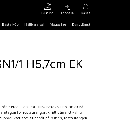
Bli kund
Logga in
Kassa
Bästa köp
Hållbara val
Magazine
Kundtjänst
GN1/1 H5,7cm EK
 från Select Concept. Tillverkad av linoljad ekträ
ramtagen för restaurangbruk. Ett utmärkt val för
äl produkter som tillbehör på buffén, restaurangen