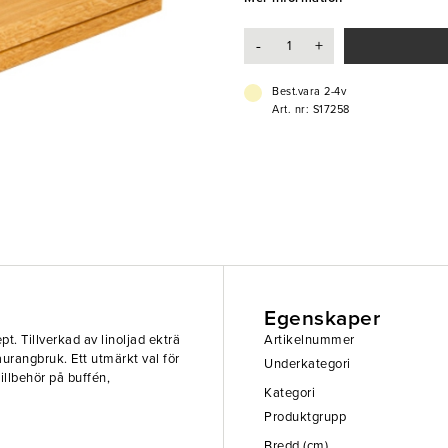
- Funktionell
- Stapelbar
-
+
Best.vara 2-4v
Art. nr: S17258
Egenskaper
t. Tillverkad av linoljad ekträ
Artikelnummer
urangbruk. Ett utmärkt val för
Underkategori
illbehör på buffén,
Kategori
Produktgrupp
Bredd (cm)