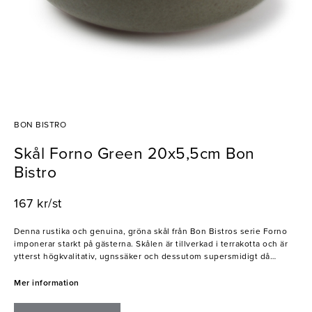
BON BISTRO
Skål Forno Green 20x5,5cm Bon
Bistro
167 kr/st
Denna rustika och genuina, gröna skål från Bon Bistros serie Forno
imponerar starkt på gästerna. Skålen är tillverkad i terrakotta och är
ytterst högkvalitativ, ugnssäker och dessutom supersmidigt då
servering kan ske direkt från ugnen till bordet! Missa inte denna
juvel, det perfekta valet för alla högintensiva restauranger och caféer.
Mer information
- Ugnssäker