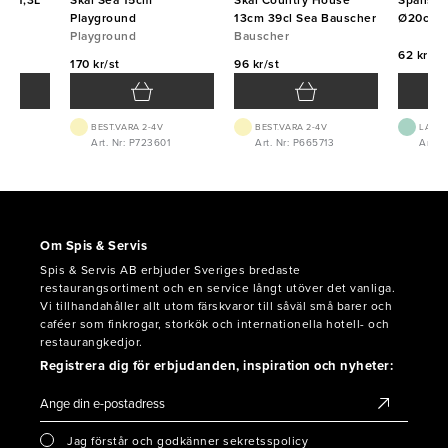
cm 1,3L
Skål Sea 15cm
Skål Country House
Spansk 
Playground
13cm 39cl Sea Bauscher
Ø20cm
Playground
Bauscher
62 kr/st
170 kr/st
96 kr/st
BEST.VARA 2-4V
BEST.VARA 2-4V
LAGE
Art. Nr: P723601
Art. Nr: P665713
Art. 
Om Spis & Servis
Spis & Servis AB erbjuder Sveriges bredaste
restaurangsortiment och en service långt utöver det vanliga.
Vi tillhandahåller allt utom färskvaror till såväl små barer och
caféer som finkrogar, storkök och internationella hotell- och
restaurangkedjor.
Registrera dig för erbjudanden, inspiration och nyheter:
Jag förstår och godkänner sekretsspolicy