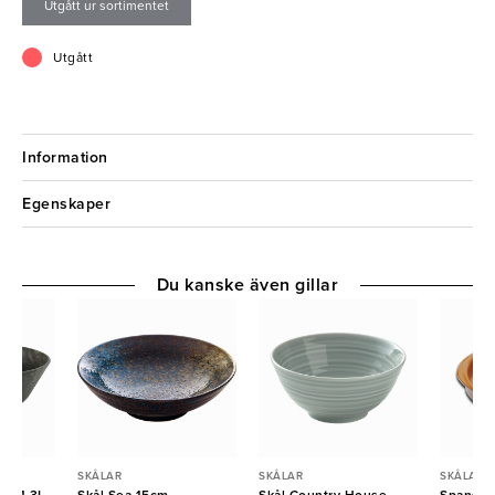
Utgått ur sortimentet
- Högkvalitativ
- Exklusiv design
Utgått
Information
Egenskaper
Du kanske även gillar
SKÅLAR
SKÅLAR
SKÅLAR