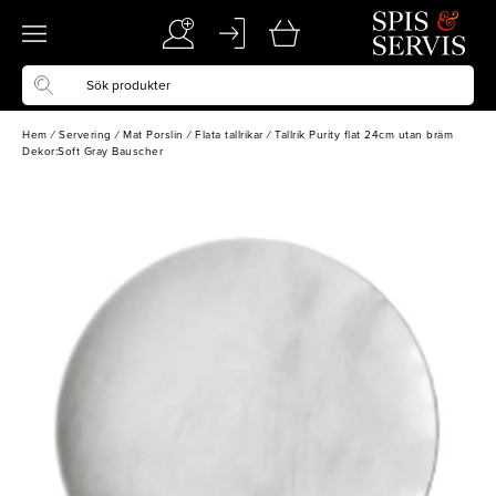
Hem
/
Servering
/
Mat Porslin
/
Flata tallrikar
/
Tallrik Purity flat 24cm utan bräm
Dekor:Soft Gray Bauscher