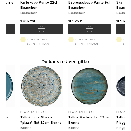
ål Purity
Kaffekopp Purity 22cl
Espressokopp Purity 9cl
Skål Pur
Bauscher
Bauscher
Bausche
Bauscher
Bauscher
Bausche
128 kr/st
101 kr/st
109 kr/s
BEST.VARA 2-4V
BEST.VARA 2-4V
BEST.
27
Art. Nr: P695172
Art. Nr: P695159
Art. 
Du kanske även gillar
FLATA TALLRIKAR
FLATA TALLRIKAR
FLATA TA
n flat
Tallrik Luca Mosaik
Tallrik Madera flat 27cm
Tallrik 
"pizza" flat 32cm Bonna
Bonna
Playgro
Bonna
Bonna
Playgro