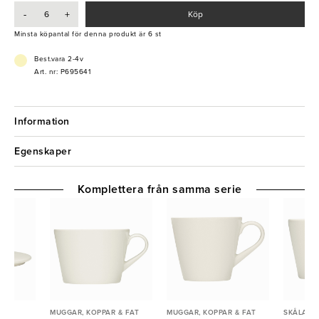
-
+
Köp
Minsta köpantal för denna produkt är 6 st
Best.vara 2-4v
Art. nr: P695641
Information
Egenskaper
Komplettera från samma serie
MUGGAR, KOPPAR & FAT
MUGGAR, KOPPAR & FAT
SKÅLAR