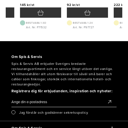
145 kr/st
92 kr/st
222 kr/s
BEST.VARA 1-3D
BEST.VARA 1-2V
BEST.
0
Art. Nr: P71532
Art. Nr: P97727
Art. N
Om Spis & Servis
Spis & Servis AB erbjuder Sveriges bredaste
restaurangsortiment och en service långt utöver det vanliga.
Vi tillhandahåller allt utom färskvaror till såväl små barer och
caféer som finkrogar, storkök och internationella hotell- och
restaurangkedjor.
Registrera dig för erbjudanden, inspiration och nyheter:
Jag förstår och godkänner sekretsspolicy