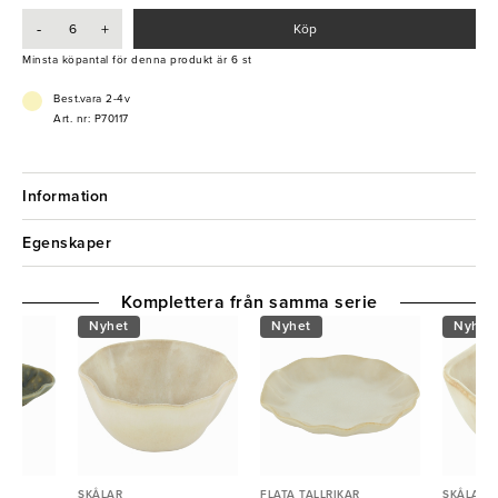
-
+
Köp
Minsta köpantal för denna produkt är 6 st
Best.vara 2-4v
Art. nr: P70117
Information
Egenskaper
Komplettera från samma serie
Nyhet
Nyhet
Nyhet
SKÅLAR
FLATA TALLRIKAR
SKÅLAR