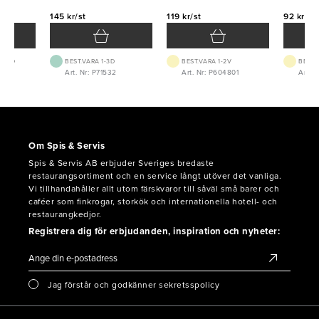
145 kr/st
119 kr/st
92 kr/st
 1-2D
BEST.VARA 1-3D
BEST.VARA 1-2V
BEST.
3
Art. Nr: P71532
Art. Nr: P604801
Art. 
Om Spis & Servis
Spis & Servis AB erbjuder Sveriges bredaste
restaurangsortiment och en service långt utöver det vanliga.
Vi tillhandahåller allt utom färskvaror till såväl små barer och
caféer som finkrogar, storkök och internationella hotell- och
restaurangkedjor.
Registrera dig för erbjudanden, inspiration och nyheter:
Jag förstår och godkänner sekretsspolicy