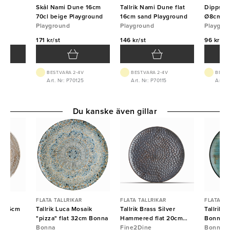
oval
Skål Nami Dune 16cm
Tallrik Nami Dune flat
Dippskå
70cl beige Playground
16cm sand Playground
Ø8cm 7c
Playground
Playground
Playgro
Playgro
171 kr/st
146 kr/st
96 kr/st
BEST.VARA 2-4V
BEST.VARA 2-4V
BEST.
Art. Nr: P70125
Art. Nr: P70115
Art. N
Du kanske även gillar
FLATA TALLRIKAR
FLATA TALLRIKAR
FLATA TA
lat 25cm
Tallrik Luca Mosaik
Tallrik Brass Silver
Tallrik 
"pizza" flat 32cm Bonna
Hammered flat 20cm
Bonna
Bonna
Fine2Dine
Fine2Dine
Bonna