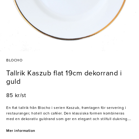
BLOCHO
Tallrik Kaszub flat 19cm dekorrand i
guld
85 kr/st
En flat tallrik från Blocho i serien Kaszub, framtagen för servering i
restauranger, hotell och caféer. Den klassiska formen kombineras
med en dekorativ guldrand som ger en elegant och stilfull dukning.
Tallriken är tillverkad i porslin och passar väl för servering av förrätter,
mindre rätter och desserter.
Mer information