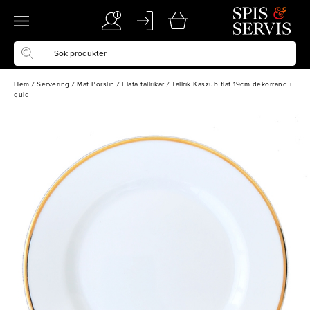
Hem
/
Servering
/
Mat Porslin
/
Flata tallrikar
/
Tallrik Kaszub flat 19cm dekorrand i
guld