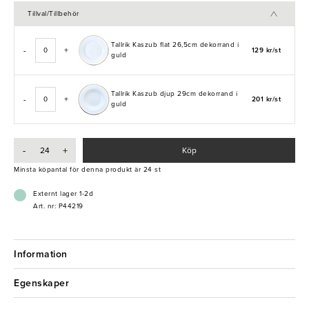
- Tillverkad i porslin
Tillval/Tillbehör
- Flat modell för förrätter och mindre rätter
- Dekorrand i guld
Tallrik Kaszub flat 26,5cm dekorrand i
-
+
129 kr/st
guld
Tallrik Kaszub djup 29cm dekorrand i
-
+
201 kr/st
guld
-
+
Köp
Minsta köpantal för denna produkt är 24 st
Externt lager 1-2d
Art. nr: P44219
Information
Egenskaper