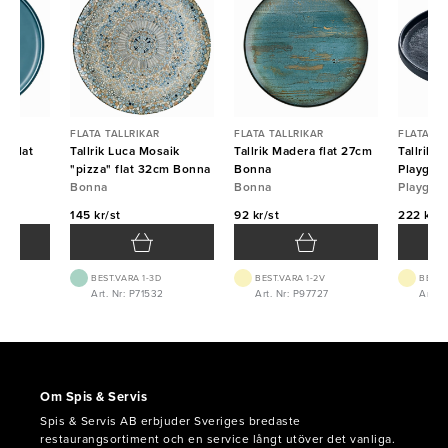
FLATA TALLRIKAR
FLATA TALLRIKAR
FLATA TA
n flat
Tallrik Luca Mosaik
Tallrik Madera flat 27cm
Tallrik 
"pizza" flat 32cm Bonna
Bonna
Playgro
Bonna
Bonna
Playgro
145 kr/st
92 kr/st
222 kr/s
BEST.VARA 1-3D
BEST.VARA 1-2V
BEST.
0
Art. Nr: P71532
Art. Nr: P97727
Art. N
Om Spis & Servis
Spis & Servis AB erbjuder Sveriges bredaste
restaurangsortiment och en service långt utöver det vanliga.