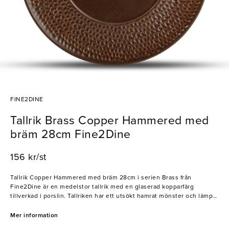
FINE2DINE
Tallrik Brass Copper Hammered med
bräm 28cm Fine2Dine
156 kr/st
Tallrik Copper Hammered med bräm 28cm i serien Brass från
Fine2Dine är en medelstor tallrik med en glaserad kopparfärg
tillverkad i porslin. Tallriken har ett utsökt hamrat mönster och lämpar
sig till servering av olika slags förrätter och varmrätter. Passar utmärkt
för restauranger och cateringverksamheter. Serien Brass från
Mer information
Fine2Dine är en porslinssamling med ett metalliskt utseende och