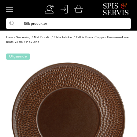
Hem
/
Servering
/
Mat Porslin
/
Flata tallrikar
/
Tallrik Brass Copper Hammered med
bräm 28cm Fine2Dine
Utgående
vara