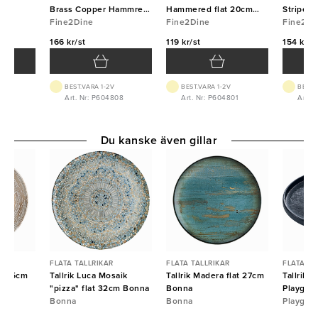
Brass Copper Hammred
Hammered flat 20cm
Striped 
22x4,5cm Fine2Dine
Fine2Dine
Fine2Dine
Fine2Dine
Fine2Di
Fine2Di
166 kr/st
119 kr/st
154 kr/s
BEST.VARA 1-2V
BEST.VARA 1-2V
BEST.
12
Art. Nr: P604808
Art. Nr: P604801
Art. 
Du kanske även gillar
FLATA TALLRIKAR
FLATA TALLRIKAR
FLATA TA
lat 25cm
Tallrik Luca Mosaik
Tallrik Madera flat 27cm
Tallrik 
"pizza" flat 32cm Bonna
Bonna
Playgro
Bonna
Bonna
Playgro