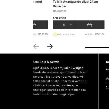
llrik Kaszub djup 29cm med
Tallrik Avantgarde djup 24cm
art rand
Bauscher
ocho
Bauscher
8 kr/st
170 kr/st
-
+
-
+
Art. Nr: P33229
Art. Nr: P50124
EXTERNT LAGER 1-2D
BEST.VARA 2-4V
Om Spis & Servis
R
Spis & Servis AB erbjuder Sveriges
in
bredaste restaurangsortiment och en
service långt utöver det vanliga. Vi
tillhandahåller allt utom färskvaror till
såväl små barer och caféer som
finkrogar, storkök och internationella
hotell- och restaurangkedjor.