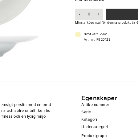
- Porslin
-
+
Minsta köpantal för denna produkt är 6
Best.vara 2-4v
Art. nr: P920128
Egenskaper
t glansigt porslin med en bred
Artikelnummer
a och stilrena tallriken hör
Serie
iness och en lyxig miljö.
Kategori
Underkategori
Produktgrupp