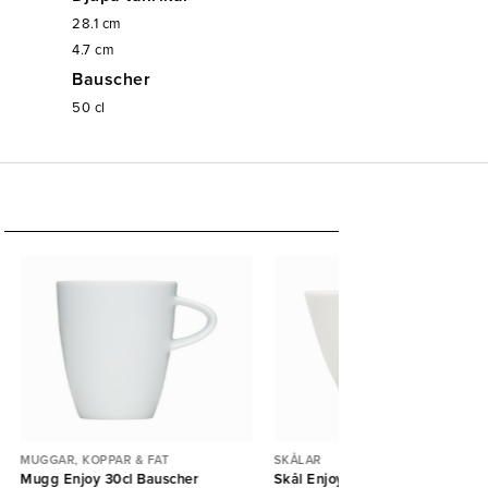
28.1
cm
4.7
cm
Bauscher
50
cl
MUGGAR, KOPPAR & FAT
SKÅLAR
Mugg Enjoy 30cl Bauscher
Skål Enjoy 35cl Bauscher