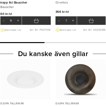
kopp 9cl Bauscher
Orrefors
Bauscher
366 kr/st
60 kr/st
-
+
-
+
Art. Nr: P927109
Art. Nr: G6310186
BEST.VARA 1-2V
BEST.VARA 1-2V
Du kanske även gillar
DJUPA TALLRIKAR
DJUPA TALLRIKAR