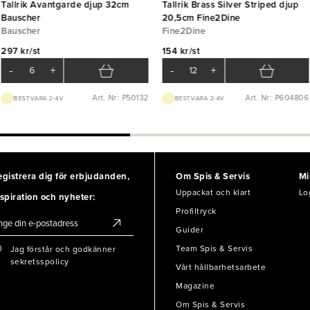
Tallrik Avantgarde djup 32cm
Tallrik Brass Silver Striped djup
Bauscher
20,5cm Fine2Dine
Bauscher
Fine2Dine
297 kr/st
154 kr/st
-
+
-
+
Art. Nr: P50132
Art. Nr: P604806
BEST.VARA 2-4V
BEST.VARA 2-4V
egistrera dig för erbjudanden,
Om Spis & Servis
Mi
Uppackat och klart
Lo
spiration och nyheter:
Profiltryck
Guider
Team Spis & Servis
Jag förstår och godkänner
sekretsspolicy
Vårt hållbarhetsarbete
Magazine
Om Spis & Servis