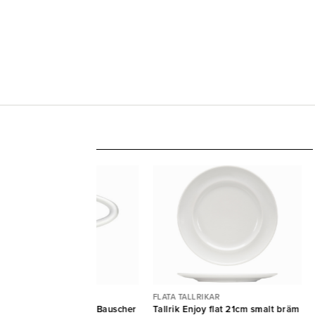
GGAR, KOPPAR & FAT
FLATA TALLRIKAR
pressokopp Enjoy 9cl Bauscher
Tallrik Enjoy flat 21cm smalt bräm