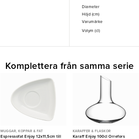
Diameter
Höjd (cm)
Varumärke
Volym (cl)
Komplettera från samma serie
MUGGAR, KOPPAR & FAT
KARAFFER & FLASKOR
Espressofat Enjoy 12x11,5cm till
Karaff Enjoy 100cl Orrefors