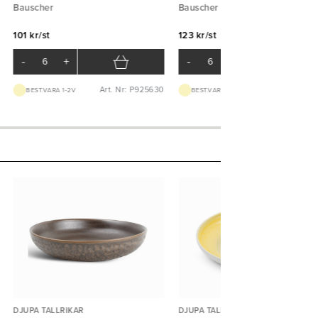
Bauscher
Bauscher
101 kr/st
123 kr/st
-
+
-
+
Art. Nr: P925630
Art. Nr: P926
BEST.VARA 1-2V
BEST.VARA 1-2V
DJUPA TALLRIKAR
DJUPA TALLRIKAR