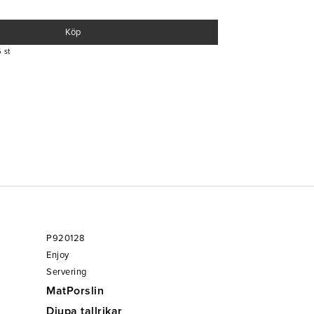
Köp
 st
P920128
Enjoy
Servering
MatPorslin
Djupa tallrikar