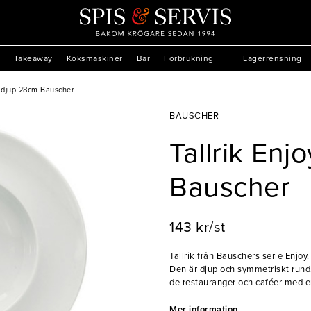
Takeaway
Köksmaskiner
Bar
Förbrukning
Lagerrensning
oy djup 28cm Bauscher
BAUSCHER
Tallrik Enj
Bauscher
143 kr/st
Tallrik från Bauschers serie Enjoy.
Den är djup och symmetriskt rund
de restauranger och caféer med en
användas som både tallrik och sk
Mer information