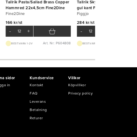
Tallrik Pasta/Sallad Brass Copper
Tallrik Skygge djup 20cm (25cl
Hammred 22x4,5cm Fine2Dine
gul kant Figgjo
Fine2Dine
Figgjo
166 kr/st
284 kr/st
-
+
-
+
Art. Nr: P604808
Art. Nr: P21
BEST.VARA 1-2V
BEST.VARA 2-4V
na sidor
Kundservice
Villkor
gga in
Kontakt
Köpvillkor
FAQ
Privacy policy
Leverans
Betalning
Returer