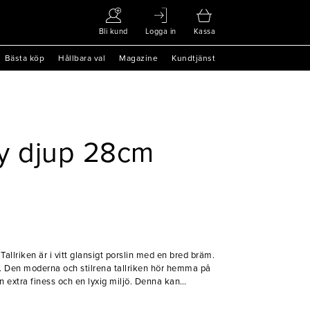
Bli kund
Logga in
Kassa
Bästa köp
Hållbara val
Magazine
Kundtjänst
oy djup 28cm
 Tallriken är i vitt glansigt porslin med en bred bräm.
. Den moderna och stilrena tallriken hör hemma på
 extra finess och en lyxig miljö. Denna kan
ål.