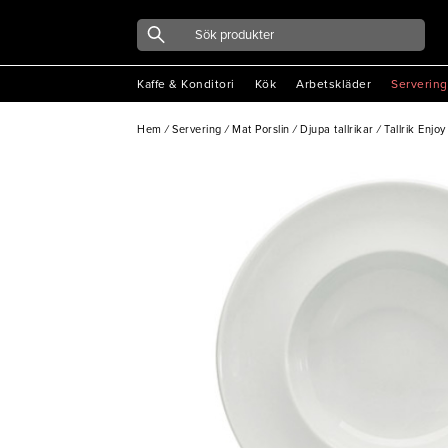
Kaffe & Konditori
Kök
Arbetskläder
Servering
Hem
/
Servering
/
Mat Porslin
/
Djupa tallrikar
/
Tallrik Enj