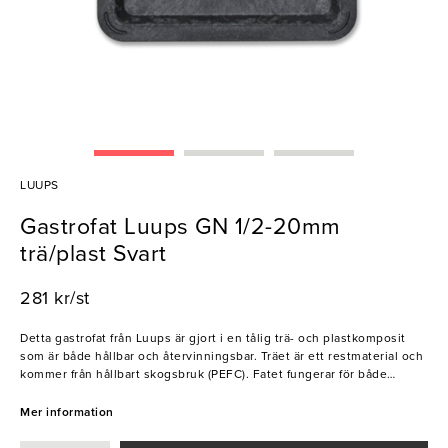
LUUPS
Gastrofat Luups GN 1/2-20mm
trä/plast Svart
281 kr/st
Detta gastrofat från Luups är gjort i en tålig trä- och plastkomposit
som är både hållbar och återvinningsbar. Träet är ett restmaterial och
kommer från hållbart skogsbruk (PEFC). Fatet fungerar för både
tillagning, servering och förvaring. Dess effektfulla och jordnära färg
gör det även till en snygg detalj på buffébordet. Ett riktigt bra
Mer information
alternativ för många typer av kök, hotell, restauranger och bufféer.