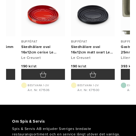
BUFFÉFAT
BUFFÉFAT
BUFFÉFA
/2-25mm
Skedhållare oval
Skedhållare oval
Gastrofa
16x12cm cerise Le
16x12cm matt svart Le
25mm Na
Creuset
Le Creuset
Creuset
Le Creuset
Lilien
190 kr/st
190 kr/st
393 kr/s
BEST.VARA 1-2V
BEST.VARA 1-2V
EXTER
2
Art. Nr: K71506
Art. Nr: K71500
Art. N
Om Spis & Servis
Spis & Servis AB erbjuder Sveriges bredaste
restaurangsortiment och en service långt utöver det vanliga.