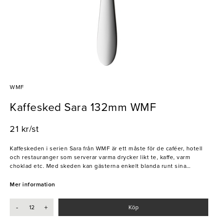
WMF
Kaffesked Sara 132mm WMF
21 kr/st
Kaffeskeden i serien Sara från WMF är ett måste för de caféer, hotell
och restauranger som serverar varma drycker likt te, kaffe, varm
choklad etc. Med skeden kan gästerna enkelt blanda runt sina
drycker och smaka av. Skeden är tidlös och har en simpel design som
snyggt passar in på både de avslappnade och finare tillställningarna.
Mer information
- Material: Rostfritt stål
-
+
Köp
- Tål diskmaskin