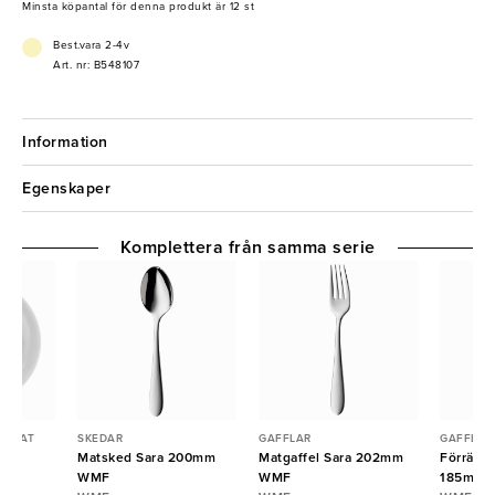
Minsta köpantal för denna produkt är 12 st
Best.vara 2-4v
Art. nr: B548107
Information
Egenskaper
Komplettera från samma serie
& FAT
SKEDAR
GAFFLAR
GAFFLAR
cl
Matsked Sara 200mm
Matgaffel Sara 202mm
Förrätts
WMF
WMF
185mm 