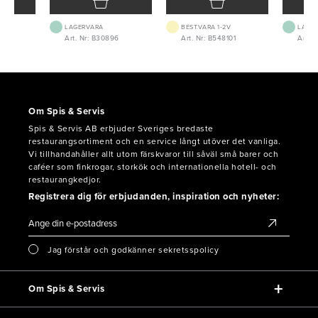
LAGERVARA
BEST.VARA 1-2V
LAGE
09
Art. Nr: B30896
Art. Nr: B548101
Art. 
Om Spis & Servis
Spis & Servis AB erbjuder Sveriges bredaste
restaurangsortiment och en service långt utöver det vanliga.
Vi tillhandahåller allt utom färskvaror till såväl små barer och
caféer som finkrogar, storkök och internationella hotell- och
restaurangkedjor.
Registrera dig för erbjudanden, inspiration och nyheter:
Jag förstår och godkänner sekretsspolicy
Om Spis & Servis