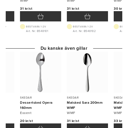
WMF
WMF
WMF
31 kr/st
31 kr/st
30 kr/st
 1-2D
BEST.VARA 1-2V
BEST.VARA 1-2V
BEST.
Art. Nr: B548101
Art. Nr: B548102
Art. 
Du kanske även gillar
SKEDAR
SKEDAR
SKEDAR
ara
Dessertsked Opera
Matsked Sara 200mm
Matsked
160mm
WMF
WMF
Exxent
WMF
WMF
20 kr/st
31 kr/st
33 kr/st