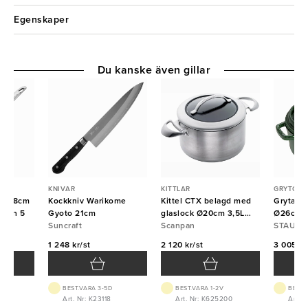
Egenskaper
Du kanske även gillar
KNIVAR
KITTLAR
GRYTOR
i Ø18cm
Kockkniv Warikome
Kittel CTX belagd med
Gryta gj
sion 5
Gyoto 21cm
glaslock Ø20cm 3,5L
Ø26cm b
Suncraft
Scanpan
Scanpan
Staub
STAUB
1 248 kr/st
2 120 kr/st
3 005 kr
BEST.VARA 3-5D
BEST.VARA 1-2V
BEST.
80
Art. Nr: K23118
Art. Nr: K625200
Art. 