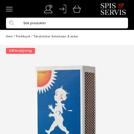
Hem
/
Profiltryck
/
Tändstickor Solstickan 8 askar
Utförsäljning