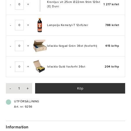
Kronljus vit 25cm Ø22mm 9tim 120st
-
+
1 217 kr/krt
{E} Duni
-
+
Lampolja Kemetyl-T 12x1Liter
788 kr/krt
-
+
Isfackla färgad Grön 36st (fosforfri)
415 kr/frp
-
+
Isfackla Guld fosforfri 36st
204 kr/frp
-
+
Köp
UTFÖRSÄLJNING
Art. nr: 9256
Information