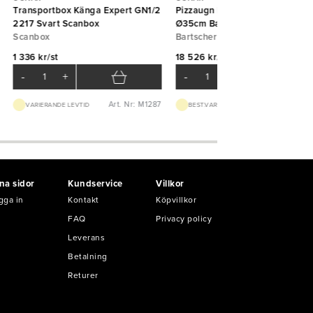
Transportbox Känga Expert GN1/2
Pizzaugn Mini Plus 2, 2 pizzor
2217 Svart Scanbox
Ø35cm Bartscher
Scanbox
Bartscher
1 336 kr/st
18 526 kr/st
-
+
-
+
Art. Nr: M1287
Art. Nr: M203
VARIERANDE LEVTID
BEST.VARA 2-4V
na sidor
Kundservice
Villkor
gga in
Kontakt
Köpvillkor
FAQ
Privacy policy
Leverans
Betalning
Returer