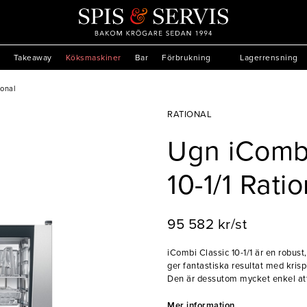
Takeaway
Köksmaskiner
Bar
Förbrukning
Lagerrensning
ional
RATIONAL
Ugn iCombi
10-1/1 Ratio
95 582 kr/st
iCombi Classic 10-1/1 är en robust, 
ger fantastiska resultat med krisp
Den är dessutom mycket enkel att
inställningsvred med tryckfunktio
Mer information