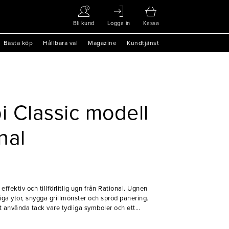
Bli kund
Logga in
Kassa
Bästa köp
Hållbara val
Magazine
Kundtjänst
 Classic modell
nal
effektiv och tillförlitlig ugn från Rational. Ugnen
iga ytor, snygga grillmönster och spröd panering.
 använda tack vare tydliga symboler och ett
n.