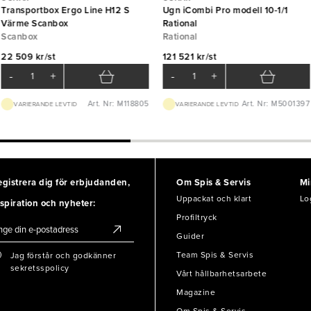
Transportbox Ergo Line H12 S
Ugn iCombi Pro modell 10-1/1
Värme Scanbox
Rational
Scanbox
Rational
22 509 kr/st
121 521 kr/st
-
+
-
+
Art. Nr: M118805
Art. Nr: M5001397
VARIERANDE LEVTID
VARIERANDE LEVTID
egistrera dig för erbjudanden,
Om Spis & Servis
Mi
Uppackat och klart
Lo
spiration och nyheter:
Profiltryck
Guider
Team Spis & Servis
Jag förstår och godkänner
sekretsspolicy
Vårt hållbarhetsarbete
Magazine