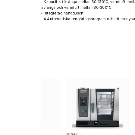
- Kapacitet för ånga mellan 30-130°C, varmluft me
av ånga och varmluft mellan 30-300°C
- Integrerad handdusch
- 4 Automatiska rengöringsprogram och ett menyb
GNAR
UGNAR