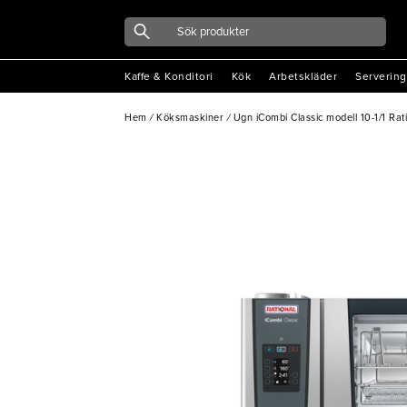
Kaffe & Konditori
Kök
Arbetskläder
Servering
Hem
/
Köksmaskiner
/
Ugn iCombi Classic modell 10-1/1 Rat