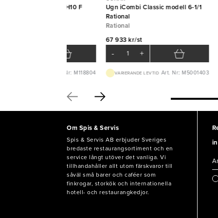
ansportbox Ergo Line H10 F
Ugn iCombi Classic modell 6-1/1
rme Scanbox
Rational
anbox
Rational
 067 kr/st
67 933 kr/st
-
+
-
+
Art. Nr: M118804
Art. Nr: M5001403
VARIERANDE LEVTID
VARIERANDE LEVTID
Om Spis & Servis
R
Spis & Servis AB erbjuder Sveriges
in
bredaste restaurangsortiment och en
service långt utöver det vanliga. Vi
tillhandahåller allt utom färskvaror till
såväl små barer och caféer som
finkrogar, storkök och internationella
hotell- och restaurangkedjor.