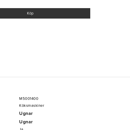
30°C, varmluft mellan 30-300°C och kombination av
Köp
°C
am och ett menybaserat avkalkningssystem
M5001400
Köksmaskiner
Ugnar
Ugnar
Ja