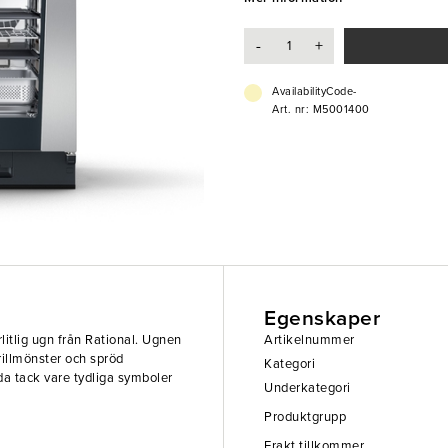
- Individuell programmering
- Kapacitet för ånga mellan 30-1
-
+
ånga och varmluft mellan 30-300
- Integrerad handdusch
- 4 Automatiska rengöringsprogr
AvailabilityCode-
Art. nr: M5001400
Egenskaper
örlitlig ugn från Rational. Ugnen
Artikelnummer
rillmönster och spröd
Kategori
a tack vare tydliga symboler
Underkategori
Produktgrupp
Frakt tillkommer