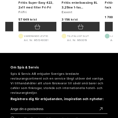
Fritös Super Easy 422,
Fritös enkelbassäng 8L
Fritösko
0L
2x11 med filter Fri-Fri
3,25kw 1-fas
fack
 Bertos
FriFri
265x430x340mm
Exxent
Exxent
1 700 kr/
57 649 kr/st
3 156 kr/st
VTID
VARIERANDE LEVTID
TILLFÄLLIGT SLUT
LAGE
06
Art. Nr: M51348081
Art. Nr: M90019
Art. 
Om Spis & Servis
Spis & Servis AB erbjuder Sveriges bredaste
restaurangsortiment och en service långt utöver det vanliga.
Vi tillhandahåller allt utom färskvaror till såväl små barer och
caféer som finkrogar, storkök och internationella hotell- och
restaurangkedjor.
Registrera dig för erbjudanden, inspiration och nyheter: