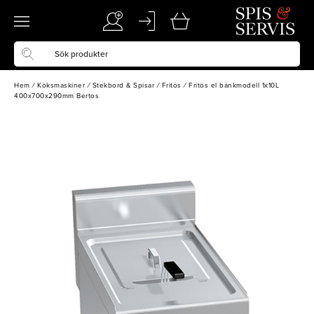
Hem
/
Köksmaskiner
/
Stekbord & Spisar
/
Fritös
/
Fritös el bänkmodell 1x10L
400x700x290mm Bertos