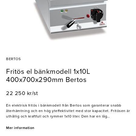
BERTOS
Fritös el bänkmodell 1x10L
400x700x290mm Bertos
22 250 kr/st
En elektrisk fritös i bänkmodell från Bertos som garanterar snabb
återhämtning och en hög yteffektivitet med stor kapacitet. Fritösen är
uthållig och kraftfull och rymmer 1x10 liter. Den har en låg
värmestrålning som ger en mer behaglig arbetsmiljö och lägre
energiförbrukning. Fritösen har ett skyddsgaller i behållaren,
Mer information
komplett med en oljetömning med säkring på framsidan samt ett