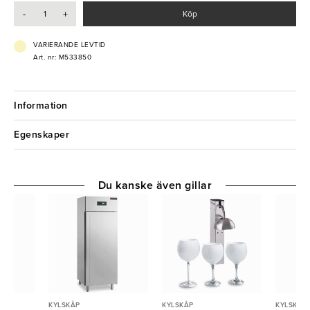
- Fläktassisterad kylning
-
+
Köp
- LED-belysning med strömbrytare
- Justerbara hyllor och fötter
- Rostfri design med automatisk avfrostning
VARIERANDE LEVTID
Art. nr: M533850
Information
Egenskaper
Du kanske även gillar
KYLSKÅP
KYLSKÅP
KYLSKÅP