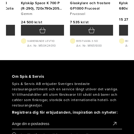
s C8
Kylskåp Space K 700 P
Glaskylare och frostare
Kylskåp
m Colia
(R-290), 720x790x2050,
GF1000 Frucosol
680x700
Gemm
Gemm
Frucosol
15 271 kr
24 500 kr/st
7 535 kr/st
VTID
VARIERANDE LEVTID
BEST.VARA 3-5D
BEST.
08
Art. Nr: M50424010
Art. Nr: M1651000
Art. 
Om Spis & Servis
Spis & Servis AB erbjuder Sveriges bredaste
restaurangsortiment och en service långt utöver det vanliga.
Vi tillhandahåller allt utom färskvaror till såväl små barer och
caféer som finkrogar, storkök och internationella hotell- och
restaurangkedjor.
Registrera dig för erbjudanden, inspiration och nyheter: