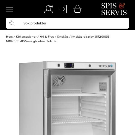
Hem
/
Köksmaskiner
/
Kyl & Frys
/
Kylskåp
/
Kylskåp display UR200SG
600x585x855mm glasdörr Tefcold