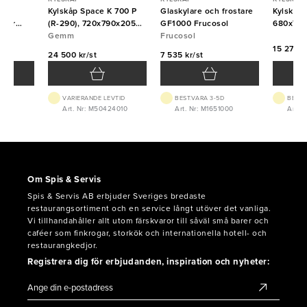
CT
Kylskåp Space K 700 P
Glaskylare och frostare
Kylskåp
dörr
(R-290), 720x790x2050,
GF1000 Frucosol
680x700
m
Gemm
Gemm
Frucosol
15 271 kr
24 500 kr/st
7 535 kr/st
VTID
VARIERANDE LEVTID
BEST.VARA 3-5D
BEST.
200
Art. Nr: M50424010
Art. Nr: M1651000
Art. 
Om Spis & Servis
Spis & Servis AB erbjuder Sveriges bredaste
restaurangsortiment och en service långt utöver det vanliga.
Vi tillhandahåller allt utom färskvaror till såväl små barer och
caféer som finkrogar, storkök och internationella hotell- och
restaurangkedjor.
Registrera dig för erbjudanden, inspiration och nyheter: