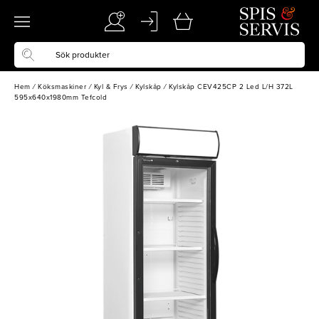
Hem
/
Köksmaskiner
/
Kyl & Frys
/
Kylskåp
/
Kylskåp CEV425CP 2 Led L/H 372L
595x640x1980mm Tefcold