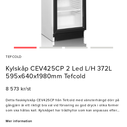
TEFCOLD
Kylskåp CEV425CP 2 Led L/H 372L
595x640x1980mm Tefcold
8 573 kr/st
Detta flaskkylskåp CEV425CP från Tefcold med vänsterhängd dörr på
gångjärn är ett riktigt bra val vid förvaring av god dryck i olika former
som ska hållas kall. Kylskåpet har trådhyllor som kan anpassas efter
önskemål, och dess LED-belysning gör att kunderna alltid kan se vad
du har att erbjuda. Flaskkylens huv är också belyst för bästa möjliga
Mer information
presentation, och kylens fläktassisterade kylning gör