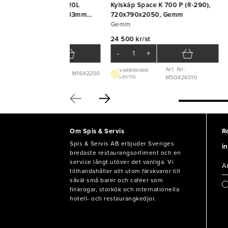
ylskåp COMPACT KG220L
Kylskåp Space K 700 P (R-290),
t/glasdörr 595x667x833mm
720x790x2050, Gemm
shizaki
shizaki
Gemm
 538 kr/st
24 500 kr/st
-
+
-
+
Art. Nr:
VARIERANDE
Art. Nr: M1642200
VARIERANDE LEVTID
LEVTID
M50424010
Om Spis & Servis
R
Spis & Servis AB erbjuder Sveriges
in
bredaste restaurangsortiment och en
service långt utöver det vanliga. Vi
tillhandahåller allt utom färskvaror till
såväl små barer och caféer som
finkrogar, storkök och internationella
hotell- och restaurangkedjor.