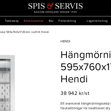
Takeaway
Köksmaskiner
Bar
Förbrukning
Lagerrensning
kåp 595x760x1720mm rostfritt Hendi
HENDI
Hängmörni
595x760x17
Hendi
38 942 kr/st
Ett avancerat hängmörningsskåp fr
förutsättningar för traditionell dr