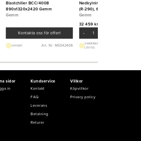
Blastchiller BCC/4008
Nedkylningsskåp Space NK 50
890x1320x2420 Gemm
(R-290), 635x700x2050, Gem
Gemm
Gemm
32 459 kr/st
-
+
Kontakta oss för offert
Art. Nr:
VARIERANDE
Art. Nr: M5042408
OFFERT
LEVTID
M50424019
na sidor
Kundservice
Villkor
gga in
Kontakt
Köpvillkor
FAQ
Privacy policy
Leverans
Betalning
Returer