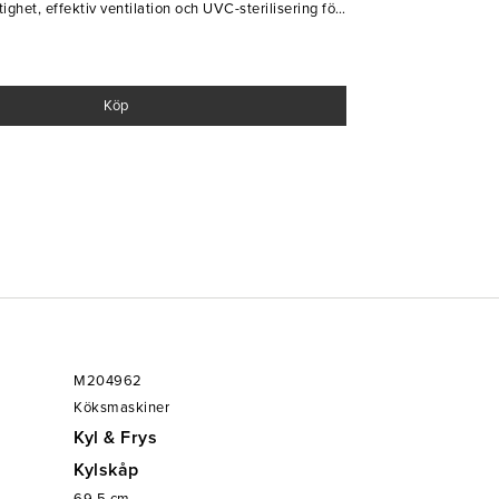
ighet, effektiv ventilation och UVC-sterilisering för
s. Det energieffektiva Low-E-glaset och den
ål gör skåpet till ett pålitligt val för
ftfuktighet och ventilation
Köp
ffekt
effektivitet
M204962
Köksmaskiner
Kyl & Frys
Kylskåp