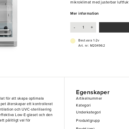
mikroklimat med justerbar luftfukt
en säker och jämn mognadsproces
robusta konstruktionen i rostfritt st
Mer information
- Full kontroll över temperatur, lu
-
+
- UVC-lampa med antibakteriell e
- Low-E härdat glas för hög energi
Best.vara 1-2v
Art. nr: M204962
Egenskaper
at för att skapa optimala
Artikelnummer
åpet återskapar ett kontrollerat
Kategori
ntilation och UVC-sterilisering
Underkategori
ffektiva Low-E-glaset och den
tt pålitligt val för
Produktgrupp