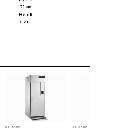
69.5
cm
172
cm
Hendi
352
l
KYLSKÅP
KYLSKÅP