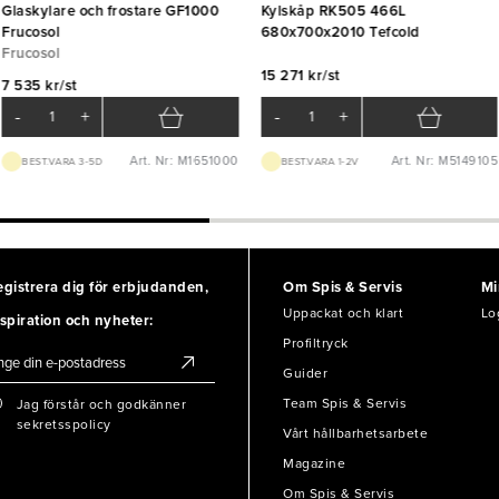
Glaskylare och frostare GF1000
Kylskåp RK505 466L
Frucosol
680x700x2010 Tefcold
Frucosol
15 271 kr/st
7 535 kr/st
-
+
-
+
Art. Nr: M1651000
Art. Nr: M5149105
BEST.VARA 3-5D
BEST.VARA 1-2V
egistrera dig för erbjudanden,
Om Spis & Servis
Mi
Uppackat och klart
Lo
spiration och nyheter:
Profiltryck
Guider
Team Spis & Servis
Jag förstår och godkänner
sekretsspolicy
Vårt hållbarhetsarbete
Magazine
Om Spis & Servis