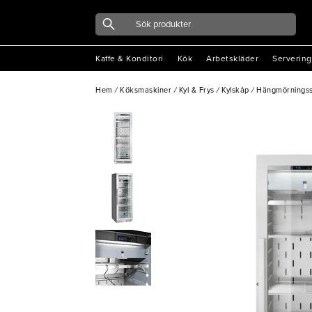
Kaffe & Konditori
Kök
Arbetskläder
Servering
Hem
/
Köksmaskiner
/
Kyl & Frys
/
Kylskåp
/
Hängmörningss