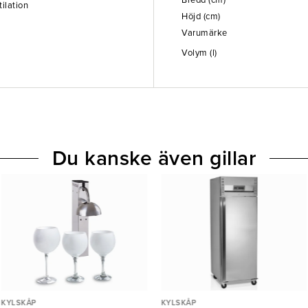
Bredd (cm)
tilation
Höjd (cm)
Varumärke
Volym (l)
Du kanske även gillar
KYLSKÅP
KYLSKÅP