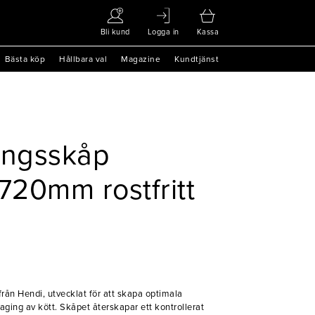
Bli kund
Logga in
Kassa
Bästa köp
Hållbara val
Magazine
Kundtjänst
ngsskåp
20mm rostfritt
ån Hendi, utvecklat för att skapa optimala
y aging av kött. Skåpet återskapar ett kontrollerat