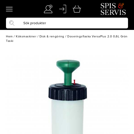
Hem
/
Köksmaskiner
/
Disk & rengöring
/
Doseringsflaska VersaPlus 2.0 0,6L Grön
Taski