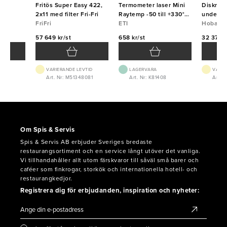
Fritös Super Easy 422,
Termometer laser Mini
Diskmas
re
2x11 med filter Fri-Fri
Raytemp -50 till +330°C
underb
FriFri
ETI
ETI
Hobart
57 649 kr/st
658 kr/st
32 375 k
VTID
VARIERANDE LEVTID
LAGERVARA
VARIE
6
Art. Nr: M51348081
Art. Nr: K81408
Art. 
Om Spis & Servis
Spis & Servis AB erbjuder Sveriges bredaste
restaurangsortiment och en service långt utöver det vanliga.
Vi tillhandahåller allt utom färskvaror till såväl små barer och
caféer som finkrogar, storkök och internationella hotell- och
restaurangkedjor.
Registrera dig för erbjudanden, inspiration och nyheter: