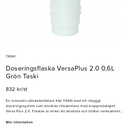
TASKI
Doseringsflaska VersaPlus 2.0 0,6L
Grön Taski
832 kr/st
En innovativ vätskebehållare från TASKI med ett inbyggt
doseringssystem som används tillsammans med moppredskapet
Versa Plus 2.0. Flaskan är enkel att använda och tillåter verksamheter
att rengöra stora ytor på ett resurseffektivt sätt. Delarna är dessutom
utbytbara vilket ger produkten en enastående lång livstid. Detta gör
Mer information
doseringsflaskan till en prisvärd, hållbar och pålitlig investering för