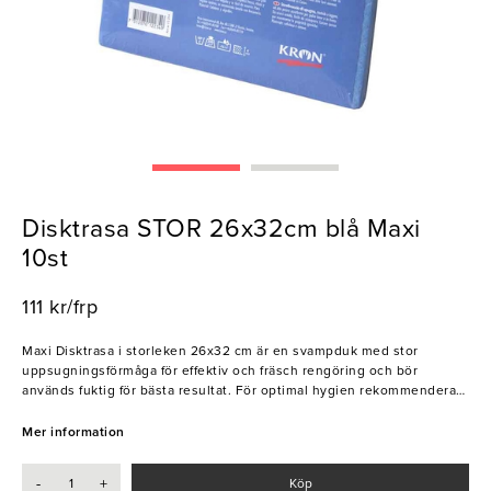
Disktrasa STOR 26x32cm blå Maxi
10st
111 kr/frp
Maxi Disktrasa i storleken 26x32 cm är en svampduk med stor
uppsugningsförmåga för effektiv och fräsch rengöring och bör
används fuktig för bästa resultat. För optimal hygien rekommenderas
att ha olika färger på duken för olika områden i köket samt att dukarna
kontinuerligt tvättas för att minska bakteriespridningen.
Mer information
Materialkombinationen av cellulosa och bomull gör denna disktrasa
hållbar och absorberande. Perfekt för storkök, restauranger, kaféer
-
+
Köp
och catering.