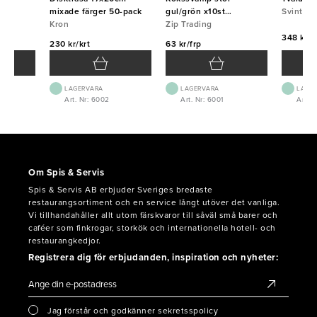
mixade färger 50-pack
gul/grön x10st
Svinto
Kron
15x7x4,5cm
Zip Trading
348 kr/f
230 kr/krt
63 kr/frp
LAGERVARA
LAGERVARA
LAGE
Art. Nr: 6002
Art. Nr: 6001
Art. 
Om Spis & Servis
Spis & Servis AB erbjuder Sveriges bredaste
restaurangsortiment och en service långt utöver det vanliga.
Vi tillhandahåller allt utom färskvaror till såväl små barer och
caféer som finkrogar, storkök och internationella hotell- och
restaurangkedjor.
Registrera dig för erbjudanden, inspiration och nyheter:
Jag förstår och godkänner sekretsspolicy