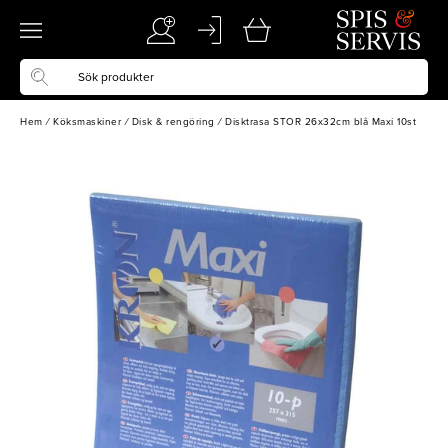
Hem
/
Köksmaskiner
/
Disk & rengöring
/
Disktrasa STOR 26x32cm blå Maxi 10st