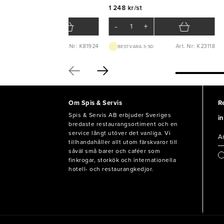
133 kr/st
1 248 kr/st
-
+
-
+
Art. Nr: K81924
Art. Nr: K23118
BEST.VARA 3-5D
BEST.VARA 3-5D
Om Spis & Servis
R
Spis & Servis AB erbjuder Sveriges
in
bredaste restaurangsortiment och en
service långt utöver det vanliga. Vi
tillhandahåller allt utom färskvaror till
såväl små barer och caféer som
finkrogar, storkök och internationella
hotell- och restaurangkedjor.