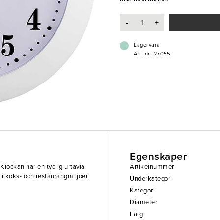
- Kvartsurverk
- Klassisk design
-
+
Lagervara
Art. nr: 27055
Egenskaper
Klockan har en tydlig urtavla
Artikelnummer
kt i köks- och restaurangmiljöer.
Underkategori
Kategori
Diameter
Färg