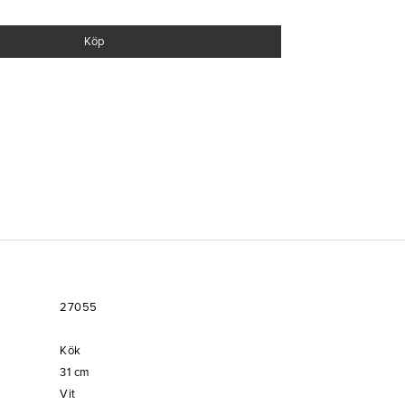
Köp
27055
Kök
31
cm
Vit