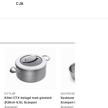
CJA
KITTLAR
SAUTEUSER
Kittel CTX belagd med glaslock
Sauteuse rostfri Ø20cm 1,8L
Ø26cm 6,5L Scanpan
Scanpan Fusion 5
Scanpan
Scanpan