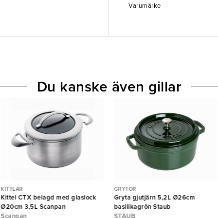
Varumärke
Du kanske även gillar
KITTLAR
GRYTOR
Kittel CTX belagd med glaslock
Gryta gjutjärn 5,2L Ø26cm
Ø20cm 3,5L Scanpan
basilikagrön Staub
Scanpan
STAUB