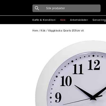
Kaffe & Konditori
Kök
Arbetskläder
Servering
Hem
/
Kök
/
Väggklocka Qvarts Ø31cm vit