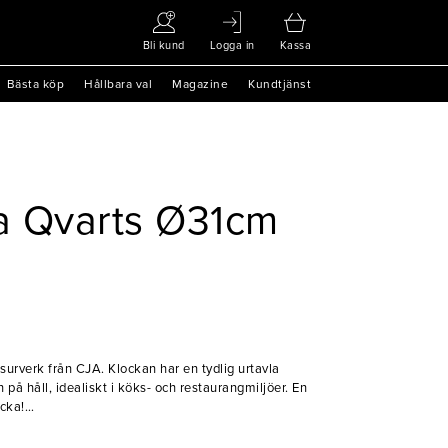
Bli kund
Logga in
Kassa
Bästa köp
Hållbara val
Magazine
Kundtjänst
a Qvarts Ø31cm
urverk från CJA. Klockan har en tydlig urtavla
en på håll, idealiskt i köks- och restaurangmiljöer. En
ocka!