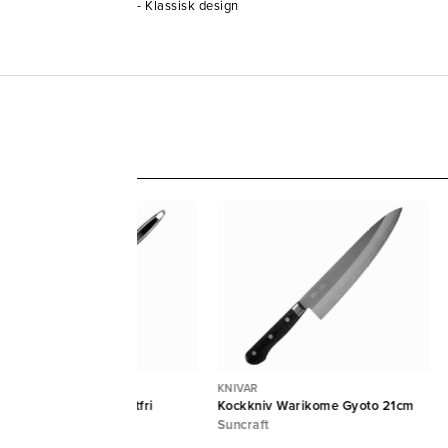
- Klassisk design
EKPANNOR
KNIVAR
ekpanna Steelsafe rostfri
Kockkniv Warikome Gyoto 21cm
lagd Ø24cm Heirol
Suncraft