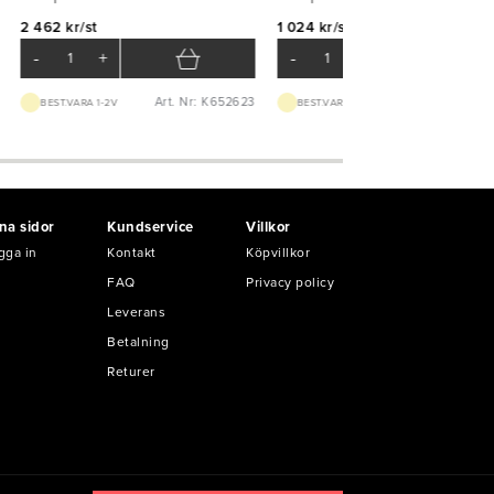
2 462 kr/st
1 024 kr/st
-
+
-
+
Art. Nr: K652623
Art. Nr: K741
BEST.VARA 1-2V
BEST.VARA 1-2V
na sidor
Kundservice
Villkor
gga in
Kontakt
Köpvillkor
FAQ
Privacy policy
Leverans
Betalning
Returer