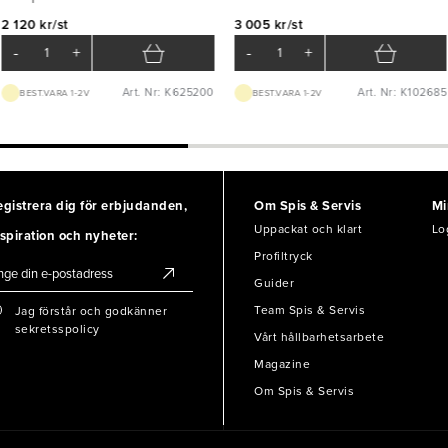
2 120 kr/st
3 005 kr/st
-
+
-
+
Art. Nr: K625200
Art. Nr: K102685
BEST.VARA 1-2V
BEST.VARA 1-2V
egistrera dig för erbjudanden,
Om Spis & Servis
Mi
Uppackat och klart
Lo
spiration och nyheter:
Profiltryck
Guider
Team Spis & Servis
Jag förstår och godkänner
sekretsspolicy
Vårt hållbarhetsarbete
Magazine
Om Spis & Servis