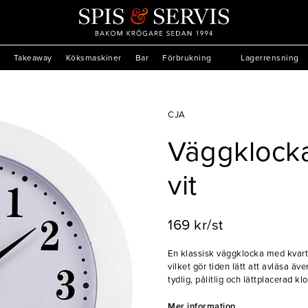
Takeaway
Köksmaskiner
Bar
Förbrukning
Lagerrensning
CJA
Väggklock
vit
169 kr/st
En klassisk väggklocka med kvarts
vilket gör tiden lätt att avläsa äv
tydlig, pålitlig och lättplacerad kl
- Monteras på väggen
Mer information