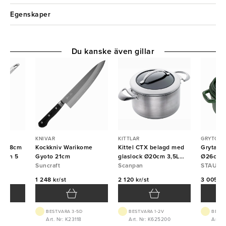
Egenskaper
Du kanske även gillar
KNIVAR
KITTLAR
GRYTOR
i Ø18cm
Kockkniv Warikome
Kittel CTX belagd med
Gryta gj
sion 5
Gyoto 21cm
glaslock Ø20cm 3,5L
Ø26cm b
Suncraft
Scanpan
Scanpan
Staub
STAUB
1 248 kr/st
2 120 kr/st
3 005 kr
BEST.VARA 3-5D
BEST.VARA 1-2V
BEST.
80
Art. Nr: K23118
Art. Nr: K625200
Art. 