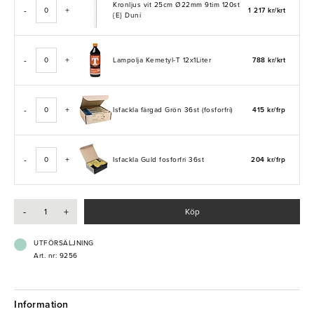
Kronljus vit 25cm Ø22mm 9tim 120st
-
+
1 217 kr/krt
{E} Duni
-
+
Lampolja Kemetyl-T 12x1Liter
788 kr/krt
-
+
Isfackla färgad Grön 36st (fosforfri)
415 kr/frp
-
+
Isfackla Guld fosforfri 36st
204 kr/frp
-
+
Köp
UTFÖRSÄLJNING
Art. nr: 9256
Information