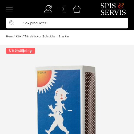
Hem
/
Kök
/
Tändstickor Solstickan 8 askar
Utförsäljning