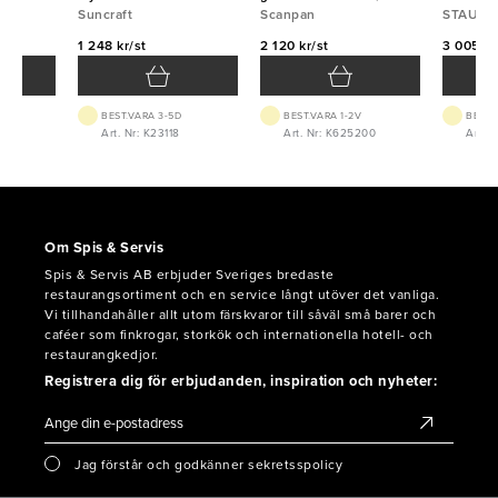
Suncraft
Scanpan
Scanpan
Staub
STAUB
1 248 kr/st
2 120 kr/st
3 005 kr
BEST.VARA 3-5D
BEST.VARA 1-2V
BEST.
4
Art. Nr: K23118
Art. Nr: K625200
Art. 
Om Spis & Servis
Spis & Servis AB erbjuder Sveriges bredaste
restaurangsortiment och en service långt utöver det vanliga.
Vi tillhandahåller allt utom färskvaror till såväl små barer och
caféer som finkrogar, storkök och internationella hotell- och
restaurangkedjor.
Registrera dig för erbjudanden, inspiration och nyheter:
Jag förstår och godkänner sekretsspolicy