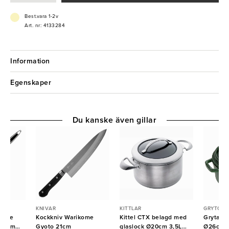
Best.vara 1-2v
Art. nr: 4133284
Information
Egenskaper
Du kanske även gillar
KNIVAR
KITTLAR
GRYTOR
lsafe
Kockkniv Warikome
Kittel CTX belagd med
Gryta gj
Ø24cm
Gyoto 21cm
glaslock Ø20cm 3,5L
Ø26cm b