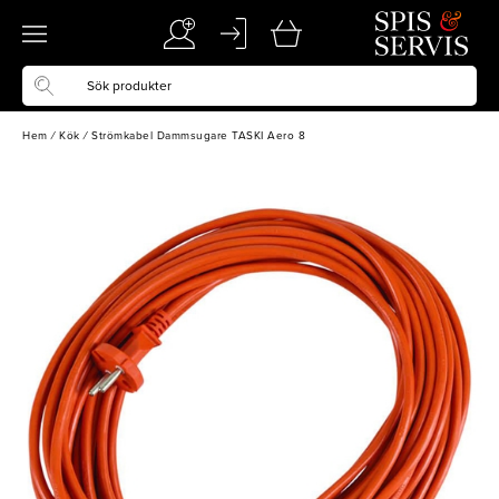
Hem
/
Kök
/
Strömkabel Dammsugare TASKI Aero 8