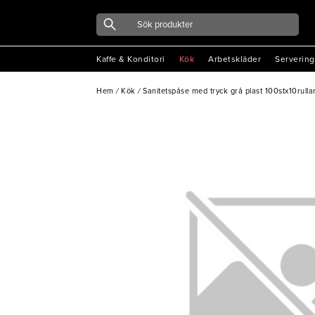
Kaffe & Konditori
Kök
Arbetskläder
Servering
Hem
/
Kök
/
Sanitetspåse med tryck grå plast 100stx10rulla