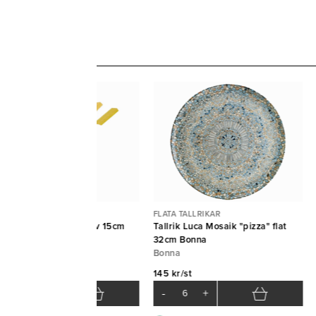
INKPINNAR
FLATA TALLRIKAR
cktailpinne bambu oliv 15cm
Tallrik Luca Mosaik "pizza" flat
0st
32cm Bonna
Bonna
 kr/frp
145 kr/st
-
+
-
+