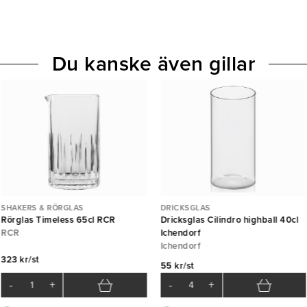
Du kanske även gillar
SHAKERS & RÖRGLAS
DRICKSGLAS
Rörglas Timeless 65cl RCR
Dricksglas Cilindro highball 40cl
RCR
Ichendorf
Ichendorf
323 kr/st
55 kr/st
-
+
-
+