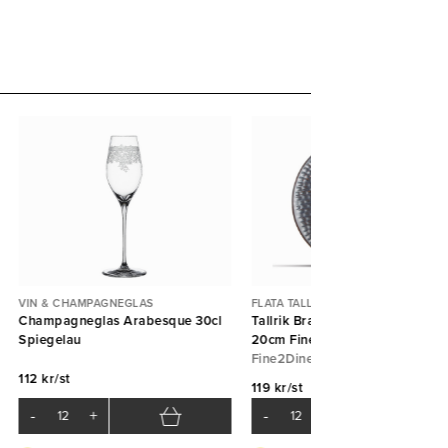
VIN & CHAMPAGNEGLAS
FLATA TALLRIKAR
Champagneglas Arabesque 30cl
Tallrik Brass Silver Hammered f
Spiegelau
20cm Fine2Dine
Fine2Dine
112 kr/st
119 kr/st
-
+
-
+