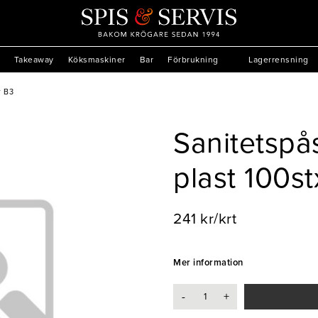
Takeaway
Köksmaskiner
Bar
Förbrukning
Lagerrensning
r B3
Sanitetspå
plast 100st
241 kr/krt
Mer information
-
+