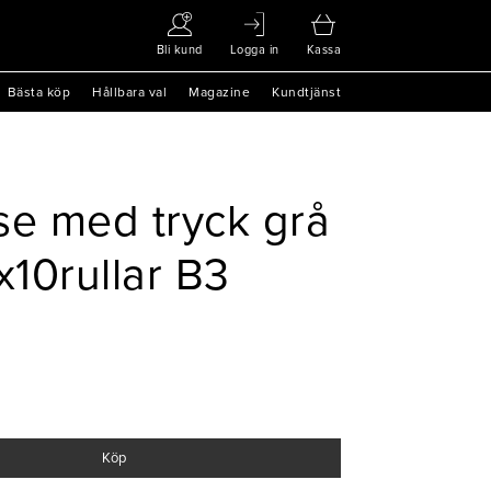
Bli kund
Logga in
Kassa
Bästa köp
Hållbara val
Magazine
Kundtjänst
se med tryck grå
x10rullar B3
Köp