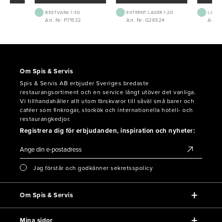
BEST.VARA 1-3D
EXTERNT LAGER 1-2D
LAGE
Art. Nr: P71532
Art. Nr: G26524
Art. 
Om Spis & Servis
Spis & Servis AB erbjuder Sveriges bredaste
restaurangsortiment och en service långt utöver det vanliga.
Vi tillhandahåller allt utom färskvaror till såväl små barer och
caféer som finkrogar, storkök och internationella hotell- och
restaurangkedjor.
Registrera dig för erbjudanden, inspiration och nyheter:
Jag förstår och godkänner sekretsspolicy
Om Spis & Servis
Mina sidor