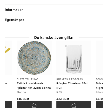
Information
Egenskaper
Du kanske även gillar
FLATA TALLRIKAR
SHAKERS & RÖRGLAS
DRICKSG
bambu
Tallrik Luca Mosaik
Rörglas Timeless 65cl
Dricksgl
"pizza" flat 32cm Bonna
RCR
highball
Bonna
RCR
Ichendo
145 kr/st
323 kr/st
55 kr/st