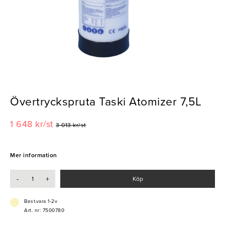
Övertryckspruta Taski Atomizer 7,5L
1 648 kr/st
3 013 kr/st
Mer information
-
+
Köp
Best.vara 1-2v
Art. nr: 7500780