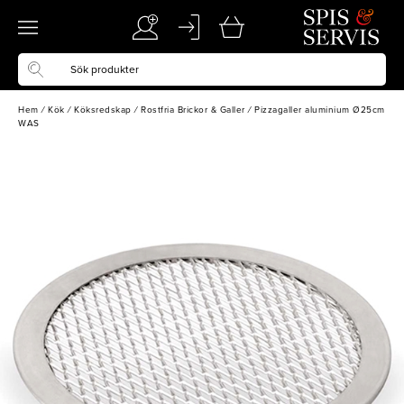
Hem
/
Kök
/
Köksredskap
/
Rostfria Brickor & Galler
/
Pizzagaller aluminium Ø25cm
WAS