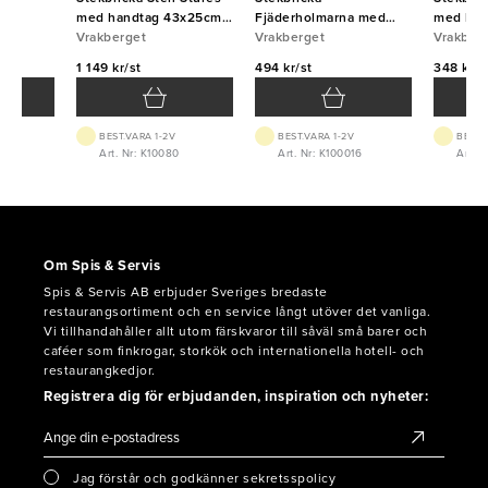
m
med handtag 43x25cm
Fjäderholmarna med
med han
5mm Vrakberget
Vrakberget
handtag 25x20cm 2mm
Vrakberget
1,2mm V
Vrakber
Vrakberget
1 149 kr/st
494 kr/st
348 kr/s
BEST.VARA 1-2V
BEST.VARA 1-2V
BEST.
Art. Nr: K10080
Art. Nr: K100016
Art. N
Om Spis & Servis
Spis & Servis AB erbjuder Sveriges bredaste
restaurangsortiment och en service långt utöver det vanliga.
Vi tillhandahåller allt utom färskvaror till såväl små barer och
caféer som finkrogar, storkök och internationella hotell- och
restaurangkedjor.
Registrera dig för erbjudanden, inspiration och nyheter:
Jag förstår och godkänner sekretsspolicy