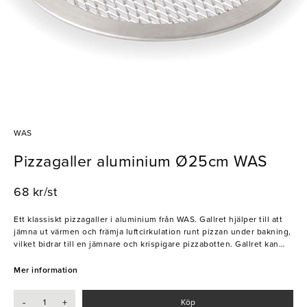
WAS
Pizzagaller aluminium Ø25cm WAS
68 kr/st
Ett klassiskt pizzagaller i aluminium från WAS. Gallret hjälper till att
jämna ut värmen och främja luftcirkulation runt pizzan under bakning,
vilket bidrar till en jämnare och krispigare pizzabotten. Gallret kan
även användas för att stjälpa upp den färdiggräddade pizzan när den
tas ut från ugnen. Ett, med andra ord, oumbärligt verktyg för
Mer information
tillagning av perfekta pizzor som gästerna sent kommer att glömma!
-
+
Köp
- Aluminium