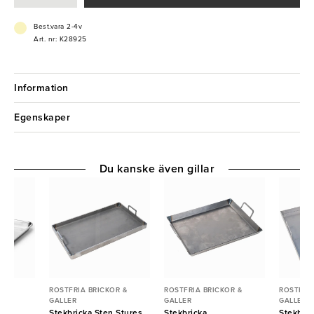
- Diskas i maskin
Best.vara 2-4v
Art. nr: K28925
Information
Egenskaper
Du kanske även gillar
R &
ROSTFRIA BRICKOR &
ROSTFRIA BRICKOR &
ROSTFRIA
GALLER
GALLER
GALLER
m
Stekbricka Sten Stures
Stekbricka
Stekbric