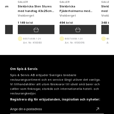
GALLER
GALLER
GALLER
minium
Stekbricka Sten Stures
Stekbricka
Stekbric
med handtag 43x25cm
Fjäderholmarna med
med han
5mm Vrakberget
Vrakberget
handtag 25x20cm 2mm
Vrakberget
1,2mm V
Vrakber
Vrakberget
1 149 kr/st
494 kr/st
348 kr/s
BEST.VARA 1-2V
BEST.VARA 1-2V
BEST.
5
Art. Nr: K10080
Art. Nr: K100016
Art. N
Om Spis & Servis
Spis & Servis AB erbjuder Sveriges bredaste
restaurangsortiment och en service långt utöver det vanliga.
Vi tillhandahåller allt utom färskvaror till såväl små barer och
caféer som finkrogar, storkök och internationella hotell- och
restaurangkedjor.
Registrera dig för erbjudanden, inspiration och nyheter: