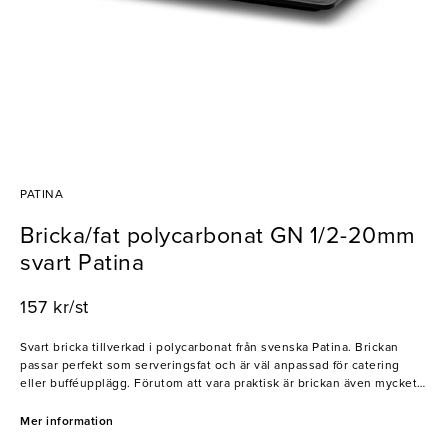
PATINA
Bricka/fat polycarbonat GN 1/2-20mm
svart Patina
157 kr/st
Svart bricka tillverkad i polycarbonat från svenska Patina. Brickan
passar perfekt som serveringsfat och är väl anpassad för catering
eller bufféupplägg. Förutom att vara praktisk är brickan även mycket
slitstark och passar ett flertal olika rätter och livsmedel. Brickan har
en kant på 20mm och är i standardmåtten 1/2. Patina har sedan 2002
Mer information
försett restaurangbranschen med kvalitativa redskap och tillbehör.