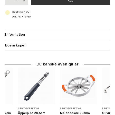
-
+
Köp
Best.vara 1-2v
Art. nr: K76160
Information
Egenskaper
Du kanske även gillar
LEGYMVERKTYG
LEGYMVERKTYG
LEGYMVE
ri Ø2cm
Äppelpipa 20,5cm
Melondelare Jumbo
Olivurkä