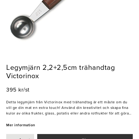
Legymjärn 2,2+2,5cm trähandtag
Victorinox
395 kr/st
Detta legymjärn från Victorinox med trähandtag är ett måste om du
vill ge din mat en extra touch! Använd din kreativitet och skapa fina
kulor av olika frukter, glass, potatis eller andra rotfrukter för att göra
dina rätter vackra och lyxiga. Den är både smidig och enkel att
använda, och är ett måste i ditt kök.
Mer information
- Mångsidig
- Smidig och enkel