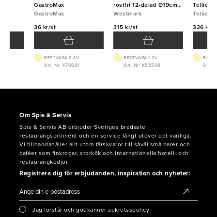
GastroMax
rostfri 12-delad Ø19cm
Tellier
GastroMax
Westmark
Westmark
Tellier
36 kr/st
315 kr/st
326 kr/s
BEST.VARA 2-4V
BEST.VARA 1-2V
BEST.
2
Art. Nr: K70661
Art. Nr: K55509
Art. N
Om Spis & Servis
Spis & Servis AB erbjuder Sveriges bredaste
restaurangsortiment och en service långt utöver det vanliga.
Vi tillhandahåller allt utom färskvaror till såväl små barer och
caféer som finkrogar, storkök och internationella hotell- och
restaurangkedjor.
Registrera dig för erbjudanden, inspiration och nyheter:
Jag förstår och godkänner sekretsspolicy