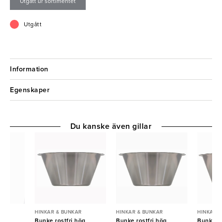
Utgått ur sortimentet
Utgått
Information
Egenskaper
Du kanske även gillar
R
HINKAR & BUNKAR
HINKAR & BUNKAR
HINKAR 
ast
Bunke rostfri hög
Bunke rostfri hög
Bunke ro