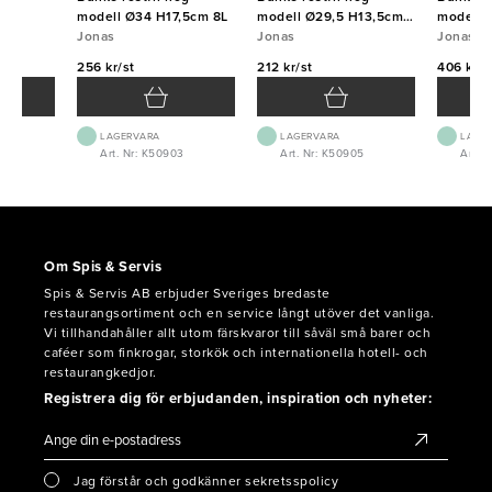
modell Ø34 H17,5cm 8L
modell Ø29,5 H13,5cm
modell 
Jonas
5L
Jonas
Jonas
256 kr/st
212 kr/st
406 kr/s
LAGERVARA
LAGERVARA
LAGE
Art. Nr: K50903
Art. Nr: K50905
Art. 
Om Spis & Servis
Spis & Servis AB erbjuder Sveriges bredaste
restaurangsortiment och en service långt utöver det vanliga.
Vi tillhandahåller allt utom färskvaror till såväl små barer och
caféer som finkrogar, storkök och internationella hotell- och
restaurangkedjor.
Registrera dig för erbjudanden, inspiration och nyheter:
Jag förstår och godkänner sekretsspolicy