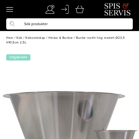
Hem
/
Kök
/
Köksredskap
/
Hinkar & Bunkar
/
Bunke rostfri hög modell Ø23,5
H10,5cm 2,5L
Utgående
vara