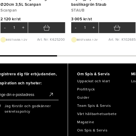
Ø20cm 3,5L Scanpan
basilikagrön Staub
Scanpan
STAUB
2 120 kr/st
3 005 kr/st
-
+
-
+
Art. Nr: K625200
Art. Nr: K102685
BEST.VARA 1-2V
BEST.VARA 1-2V
egistrera dig för erbjudanden,
Om Spis & Servis
Mi
Uppackat och klart
Lo
spiration och nyheter:
Profiltryck
Guider
Team Spis & Servis
Jag förstår och godkänner
sekretsspolicy
Vårt hållbarhetsarbete
Magazine
Om Spis & Servis