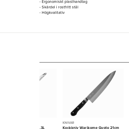
- Ergonomiskt plasthandtag
- Skärdel i rostfritt stål
- Högkvalitativ
UTEUSER
KNIVAR
uteuse rostfri Ø18cm 1,3L
Kockkniv Warikome Gyoto 21cm