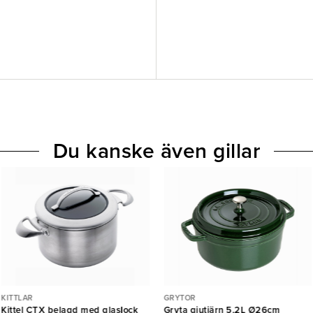
Du kanske även gillar
KITTLAR
GRYTOR
Kittel CTX belagd med glaslock
Gryta gjutjärn 5,2L Ø26cm