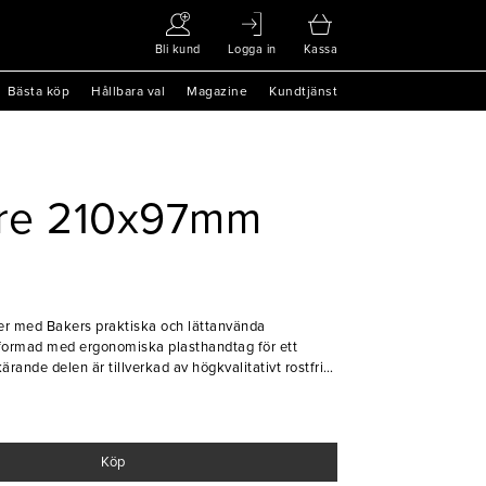
Bli kund
Logga in
Kassa
Bästa köp
Hållbara val
Magazine
Kundtjänst
are 210x97mm
ter med Bakers praktiska och lättanvända
utformad med ergonomiska plasthandtag för ett
ande delen är tillverkad av högkvalitativt rostfritt
t och långvarig prestanda. Ett måste för er som vill
ta bakverk!
Köp