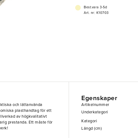
- Högkvalitativ
Best.vara 3-5d
Art. nr: K10703
Egenskaper
aktiska och lättanvända
Artikelnummer
nomiska plasthandtag för ett
Underkategori
lverkad av högkvalitativt
Kategori
gvarig prestanda. Ett måste för
verk!
Längd (cm)