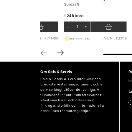
anpan Fusion 5
Suncraft
anpan
1 248 kr/st
8 kr/st
-
+
-
+
Art. Nr: K741480
Art. Nr: K23118
BEST.VARA 1-2V
BEST.VARA 3-5D
Om Spis & Servis
R
Spis & Servis AB erbjuder Sveriges
in
bredaste restaurangsortiment och en
service långt utöver det vanliga. Vi
tillhandahåller allt utom färskvaror till
såväl små barer och caféer som
finkrogar, storkök och internationella
hotell- och restaurangkedjor.