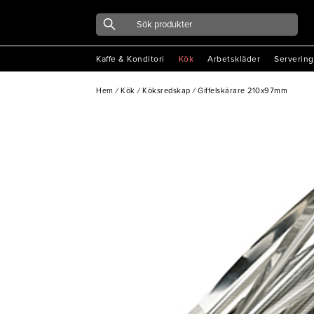
Kaffe & Konditori
Kök
Arbetskläder
Servering
Hem
/
Kök
/
Köksredskap
/
Giffelskärare 210x97mm