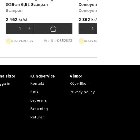
Ø26cm 6,5L Scanpan
Demeyere
Scanpan
Demeyere
2 462 kr/st
2 862 kr/st
-
+
-
+
Art. Nr: K652623
Art. Nr: K55
BEST.VARA 1-2V
BEST.VARA 1-2V
na sidor
Kundservice
Villkor
gga in
Kontakt
Köpvillkor
FAQ
Privacy policy
Leverans
Betalning
Returer