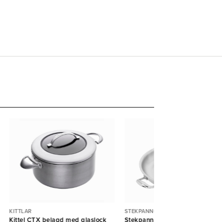
KITTLAR
STEKPANNOR
Kittel CTX belagd med glaslock
Stekpanna Proline rostfri Ø32c