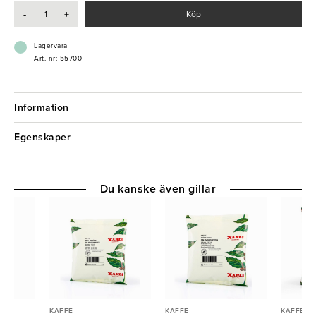
- Mörkrostat kaffe med fyllig smak
-
+
Köp
- UTZ-certifierat
Lagervara
Art. nr: 55700
Information
Egenskaper
Du kanske även gillar
KAFFE
KAFFE
KAFFE