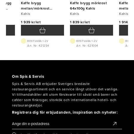
& brygg
Kaffe brygg
Kaffe brygg mörkrost
Kaffe m
öna
mellan/mörkrost
64x100g Kahls
mellanr
54x125g kahls
Kahls
Kahls
Kahls {U
Kahls
1 939 kr/krt
1 839 kr/krt
1 914 kr/
BEST.VARA 1-2V
BEST.VARA 1-2V
BEST.
Art. Nr: 421254
Art. Nr: 621004
Art. 
Om Spis & Servis
Spis & Servis AB erbjuder Sveriges bredaste
restaurangsortiment och en service långt utöver det vanliga.
Vi tillhandahåller allt utom färskvaror till såväl små barer och
caféer som finkrogar, storkök och internationella hotell- och
restaurangkedjor.
Registrera dig för erbjudanden, inspiration och nyheter: