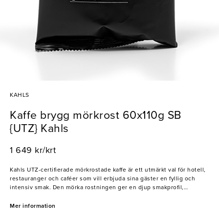
KAHLS
Kaffe brygg mörkrost 60x110g SB
{UTZ} Kahls
1 649 kr/krt
Kahls UTZ-certifierade mörkrostade kaffe är ett utmärkt val för hotell,
restauranger och caféer som vill erbjuda sina gäster en fyllig och
intensiv smak. Den mörka rostningen ger en djup smakprofil,
samtidigt som UTZ-certifieringen säkerställer att sociala och
miljömässiga standarder följs.
Mer information