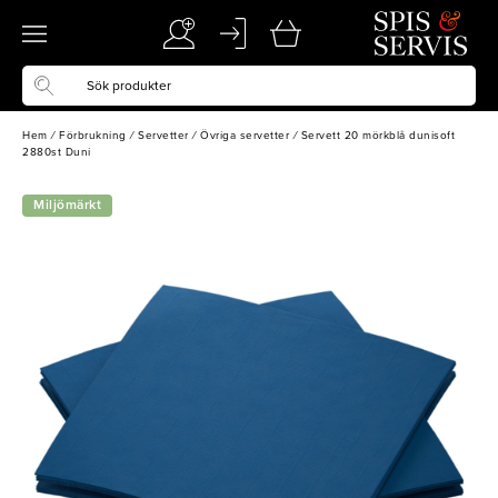
Hem
/
Förbrukning
/
Servetter
/
Övriga servetter
/
Servett 20 mörkblå dunisoft
2880st Duni
Miljömärkt