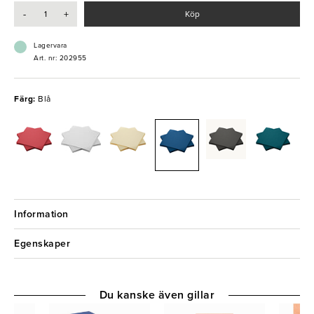
-
+
Köp
- Hög absorptionsförmåga
- Komposterbar
Lagervara
Art. nr: 202955
Färg:
Blå
Information
Egenskaper
Du kanske även gillar