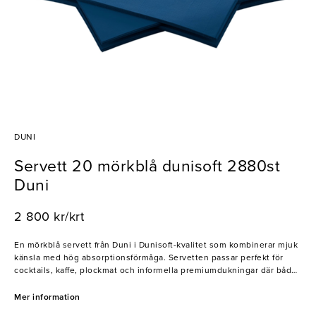
DUNI
Servett 20 mörkblå dunisoft 2880st
Duni
2 800 kr/krt
En mörkblå servett från Duni i Dunisoft-kvalitet som kombinerar mjuk
känsla med hög absorptionsförmåga. Servetten passar perfekt för
cocktails, kaffe, plockmat och informella premiumdukningar där både
komfort och presentation är viktigt. Den slitstarka kvaliteten gör att
servetten räcker genom hela måltiden samtidigt som den ger ett
Mer information
elegant och välkomnande intryck vid servering.