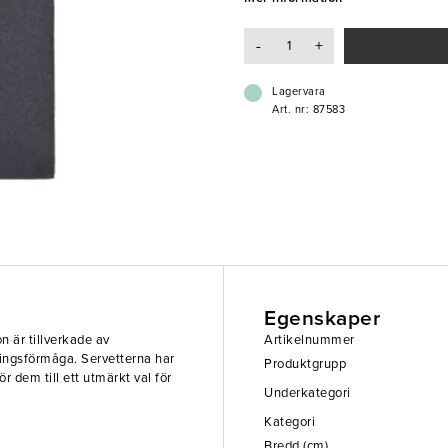
- Hög absorberingsförmåga
- Bra vikbarhet
-
+
- Komposterbar
- FSC®-certifierad
- Svanenmärkt
Lagervara
Art. nr: 87583
Egenskaper
n är tillverkade av
Artikelnummer
ringsförmåga. Servetterna har
Produktgrupp
r dem till ett utmärkt val för
Underkategori
Kategori
Bredd (cm)