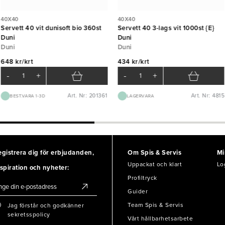
40X40
40X40
Servett 40 vit dunisoft bio 360st
Servett 40 3-lags vit 1000st {E}
Duni
Duni
Duni
Duni
648 kr/krt
434 kr/krt
-
+
-
+
Art. Nr: 201361
Art. Nr: 4815
BEST.VARA 1-3D
LAGERVARA
egistrera dig för erbjudanden,
Om Spis & Servis
Mi
Uppackat och klart
Lo
spiration och nyheter:
Profiltryck
Guider
Team Spis & Servis
Jag förstår och godkänner
sekretsspolicy
Vårt hållbarhetsarbete