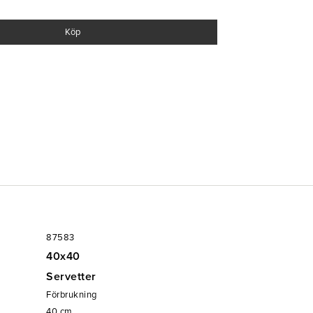
Köp
87583
40x40
Servetter
Förbrukning
40
cm