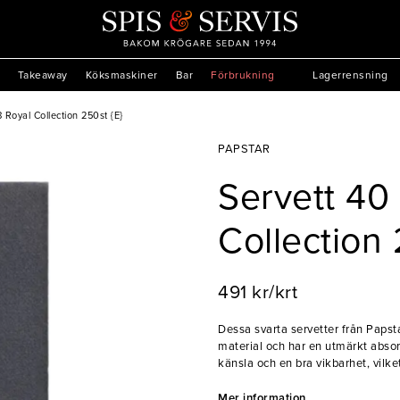
Takeaway
Köksmaskiner
Bar
Förbrukning
Lagerrensning
8 Royal Collection 250st {E}
PAPSTAR
Servett 40 
Collection 
491 kr/krt
Dessa svarta servetter från Papsta
material och har en utmärkt abso
känsla och en bra vikbarhet, vilket
catering.
Mer information