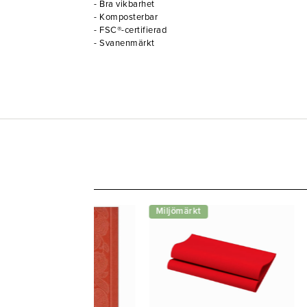
- Bra vikbarhet
- Komposterbar
- FSC®-certifierad
- Svanenmärkt
Miljömärkt
Miljömärkt