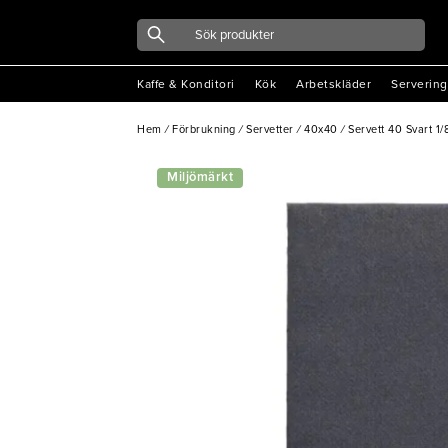
Kaffe & Konditori
Kök
Arbetskläder
Servering
Hem
/
Förbrukning
/
Servetter
/
40x40
/
Servett 40 Svart 1/
Miljömärkt