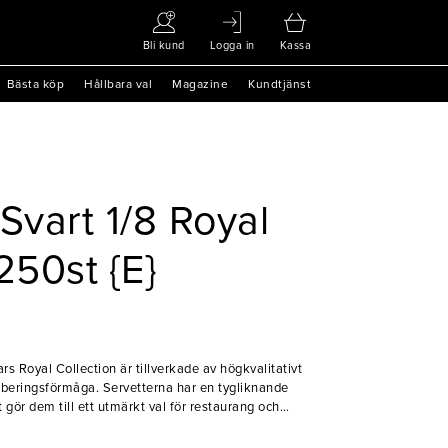
Bli kund
Logga in
Kassa
Bästa köp
Hållbara val
Magazine
Kundtjänst
Svart 1/8 Royal
250st {E}
rs Royal Collection är tillverkade av högkvalitativt
rberingsförmåga. Servetterna har en tygliknande
 gör dem till ett utmärkt val för restaurang och