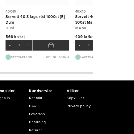
40X40
40X40
Servett 40 3-lags röd 1000st {E}
Servett 40 Vit pocket Linclass 1
Duni
300st Mank
Duni
MANK
566 kr/krt
409 kr/krt
-
+
-
+
Art. Nr: 4816.3
Art. Nr: 87
BEST.VARA 1-3D
LAGERVARA
na sidor
Kundservice
Villkor
gga in
Kontakt
Köpvillkor
FAQ
Privacy policy
Leverans
Betalning
Returer