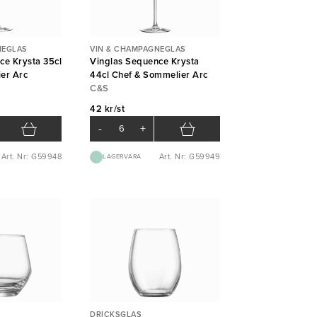
NEGLAS
VIN & CHAMPAGNEGLAS
ce Krysta 35cl
Vinglas Sequence Krysta
er Arc
44cl Chef & Sommelier Arc
C&S
42 kr/st
-
+
Art. Nr: G59948
Art. Nr: G59949
LAGERVARA
DRICKSGLAS