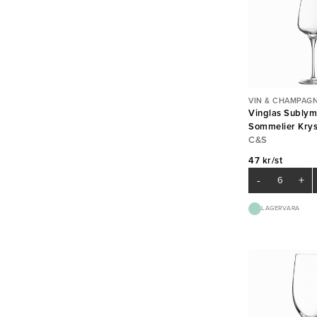
VIN & CHAMPAG
Vinglas Sublym
Sommelier Krys
C&S
47 kr/st
-
+
LAGERVARA