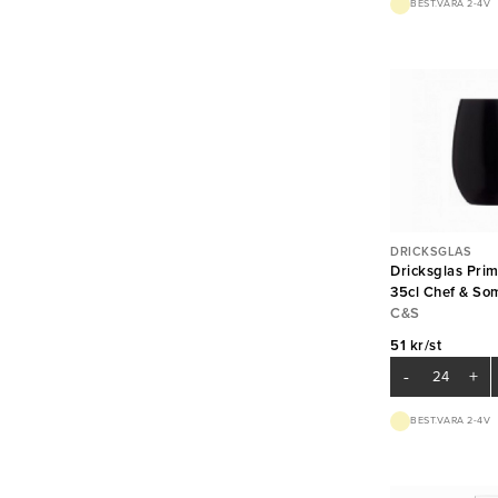
BEST.VARA 2-4V
DRICKSGLAS
Dricksglas Prim
35cl Chef & So
Arc
C&S
51 kr/st
-
+
BEST.VARA 2-4V