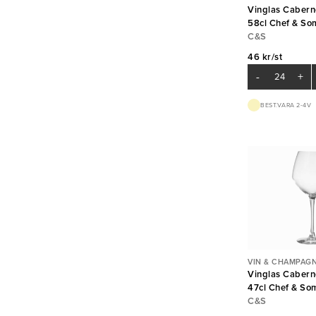
Vinglas Cabern
58cl Chef & So
C&S
46 kr/st
-
+
BEST.VARA 2-4V
VIN & CHAMPAG
Vinglas Cabern
47cl Chef & So
C&S