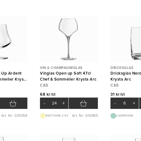
VIN & CHAMPAGNEGLAS
DRICKSGLAS
 Up Ardent
Vinglas Open up Soft 47cl
Dricksglas Nord
mmelier Krysta
Chef & Sommelier Krysta Arc
Krysta Arc
C&S
C&S
68 kr/st
31 kr/st
-
+
-
+
Art. Nr: G51059
Art. Nr: G10855
BEST.VARA 2-4V
LAGERVARA