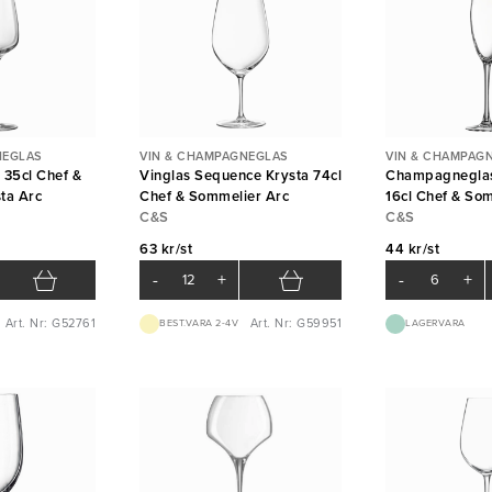
NEGLAS
VIN & CHAMPAGNEGLAS
VIN & CHAMPAG
 35cl Chef &
Vinglas Sequence Krysta 74cl
Champagneglas
ta Arc
Chef & Sommelier Arc
16cl Chef & So
C&S
Arc
C&S
63 kr/st
44 kr/st
-
+
-
+
Art. Nr: G52761
Art. Nr: G59951
BEST.VARA 2-4V
LAGERVARA