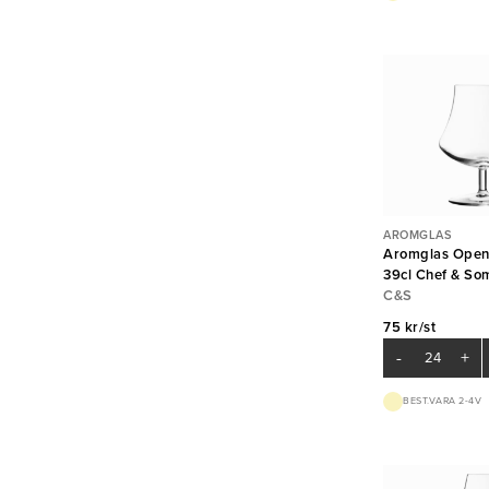
AROMGLAS
Aromglas Open
39cl Chef & So
Arc
C&S
75 kr/st
-
+
BEST.VARA 2-4V