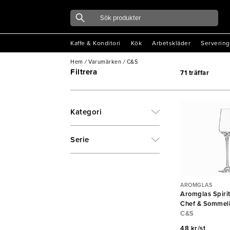
Kaffe & Konditori
Kök
Arbetskläder
Servering
Hem
/
Varumärken
/
C&S
Filtrera
71 träffar
Kategori
Serie
AROMGLAS
Aromglas Spirit
Chef & Sommeli
C&S
48 kr/st