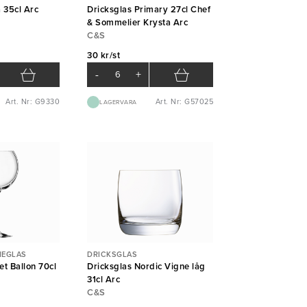
 35cl Arc
Dricksglas Primary 27cl Chef
& Sommelier Krysta Arc
C&S
30 kr/st
-
+
Art. Nr: G9330
Art. Nr: G57025
LAGERVARA
NEGLAS
DRICKSGLAS
t Ballon 70cl
Dricksglas Nordic Vigne låg
31cl Arc
C&S