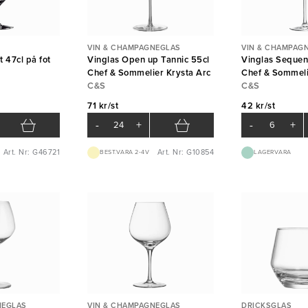
VIN & CHAMPAGNEGLAS
VIN & CHAMPAG
 47cl på fot
Vinglas Open up Tannic 55cl
Vinglas Sequen
Chef & Sommelier Krysta Arc
Chef & Sommeli
C&S
C&S
71 kr/st
42 kr/st
-
+
-
+
Art. Nr: G46721
Art. Nr: G10854
BEST.VARA 2-4V
LAGERVARA
NEGLAS
VIN & CHAMPAGNEGLAS
DRICKSGLAS