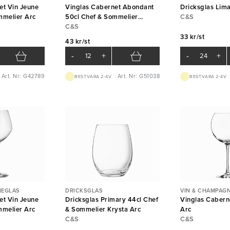
et Vin Jeune
Vinglas Cabernet Abondant
Dricksglas Lima
mmelier Arc
50cl Chef & Sommelier
C&S
Krysta Arc
C&S
33 kr/st
43 kr/st
-
+
-
+
Art. Nr: G42789
Art. Nr: G51038
BEST.VARA 2-4V
BEST.VARA 2-4V
NEGLAS
DRICKSGLAS
VIN & CHAMPAG
et Vin Jeune
Dricksglas Primary 44cl Chef
Vinglas Caberne
mmelier Arc
& Sommelier Krysta Arc
Arc
C&S
C&S