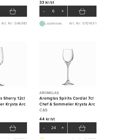
33 kr/st
-
+
Art. Nr: G46981
Art. Nr: G10143-1
LAGERVARA
AROMGLAS
s Sherry 12cl
Aromglas Spirits Cordial 7cl
er Krysta Arc
Chef & Sommelier Krysta Arc
C&S
44 kr/st
-
+