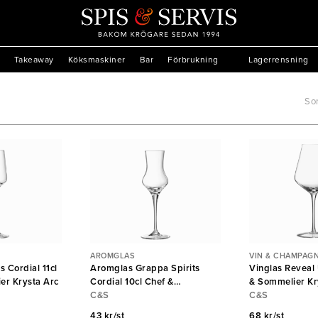
Takeaway
Köksmaskiner
Bar
Förbrukning
Lagerrensning
Sor
AROMGLAS
VIN & CHAMPAG
s Cordial 11cl
Aromglas Grappa Spirits
Vinglas Reveal
er Krysta Arc
Cordial 10cl Chef &
& Sommelier Kr
Sommelier Krysta Arc
C&S
C&S
43 kr/st
68 kr/st