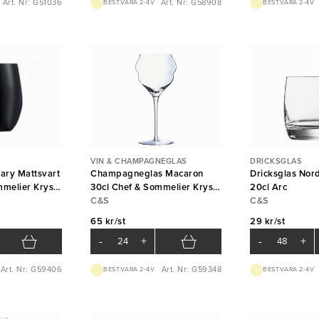
Art. Nr: G51036
Art. Nr: G58908
BEST.VARA 2-4V
BEST.VARA 2-4V
VIN & CHAMPAGNEGLAS
DRICKSGLAS
ary Mattsvart
Champagneglas Macaron
Dricksglas Nord
mmelier Krysta
30cl Chef & Sommelier Krysta
20cl Arc
Arc
C&S
C&S
65 kr/st
29 kr/st
-
+
-
+
Art. Nr: G59406
Art. Nr: G59348
BEST.VARA 2-4V
BEST.VARA 2-4V