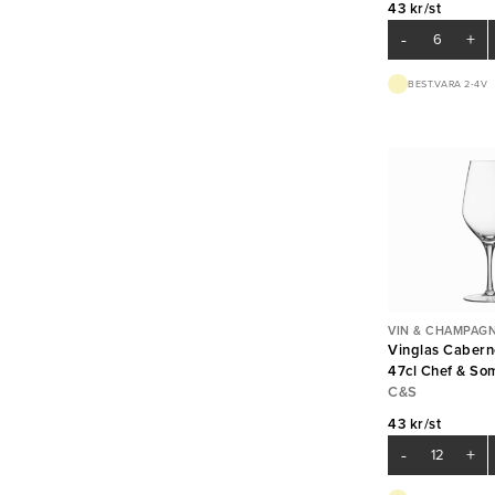
43 kr/st
-
+
BEST.VARA 2-4V
VIN & CHAMPAG
Vinglas Caber
47cl Chef & So
Arc
C&S
43 kr/st
-
+