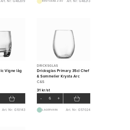
Art. Nr: G48209
Art. Nr: G48213
BEST.VARA 2-4V
DRICKSGLAS
ic Vigne låg
Dricksglas Primary 35cl Chef
& Sommelier Krysta Arc
C&S
31 kr/st
-
+
Art. Nr: G10143
Art. Nr: G57024
LAGERVARA