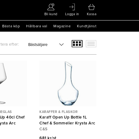
Bli kund
Logga in
Kassa
Bästa köp
Hållbara val
Magazine
Kundtjänst
tera efter:
NEGLAS
KARAFFER & FLASKOR
 Up 40cl Chef
Karaff Open Up Bottle 1L
ysta Arc
Chef & Sommelier Krysta Arc
C&S
681 kr/st