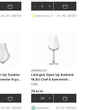
-
+
Art. Nr: G58743
Art. Nr: G6653
BEST.VARA 2-4V
AROMGLAS
n Up Tumbler
Likörglas Open Up Ambient
mmelier Krysta
16,5cl Chef & Sommelier
Krysta Arc
C&S
75 kr/st
-
+
Art. Nr: G51032
Art. Nr: G51062
LAGERVARA