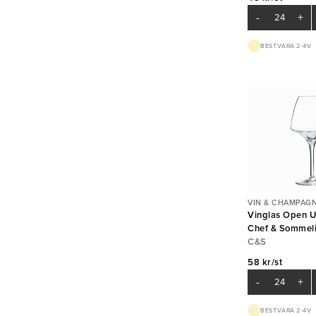
-
+
BEST.VARA 2-4V
VIN & CHAMPAG
Vinglas Open U
Chef & Sommeli
C&S
58 kr/st
-
+
BEST.VARA 2-4V