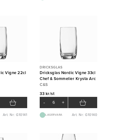
DRICKSGLAS
ic Vigne 22cl
Dricksglas Nordic Vigne 33cl
Chef & Sommelier Krysta Arc
C&S
33 kr/st
-
+
Art. Nr: G10141
Art. Nr: G10140
LAGERVARA