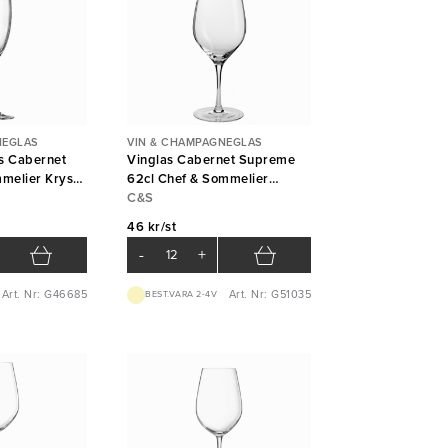
NEGLAS
VIN & CHAMPAGNEGLAS
 Cabernet
Vinglas Cabernet Supreme
mmelier Krysta
62cl Chef & Sommelier
Krysta Arc
C&S
46 kr/st
-
+
Art. Nr: G46685
Art. Nr: G51035
BEST.VARA 2-4V