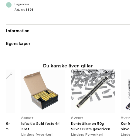
Lagervara
Art. nr: 8898
Information
Egenskaper
Du kanske även gillar
ÖVRIGT
ÖVRIGT
ÖVRIGT
te för
Isfackla Guld fosforfri
Konfettikanon 50g
Konfett
250mm
36st
Silver 60cm gasdriven
Silver 8
Linders fyrverkeri
Linders Fyrverkeri
Linders 