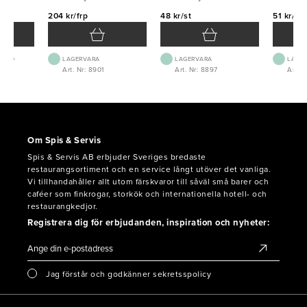
204 kr/frp
48 kr/st
51 kr/st
 1-2D
LAGERVARA
LAGERVARA
LAGE
Art. Nr: 8901
Art. Nr: 8897
Art. 
Om Spis & Servis
Spis & Servis AB erbjuder Sveriges bredaste
restaurangsortiment och en service långt utöver det vanliga.
Vi tillhandahåller allt utom färskvaror till såväl små barer och
caféer som finkrogar, storkök och internationella hotell- och
restaurangkedjor.
Registrera dig för erbjudanden, inspiration och nyheter:
Jag förstår och godkänner sekretsspolicy