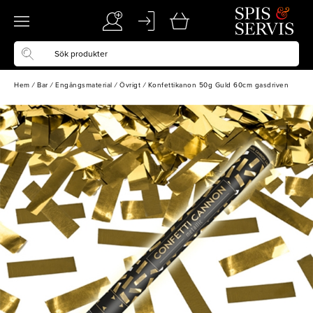
Hem
/
Bar
/
Engångsmaterial
/
Övrigt
/
Konfettikanon 50g Guld 60cm gasdriven