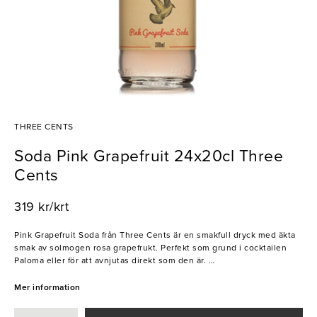
THREE CENTS
Soda Pink Grapefruit 24x20cl Three
Cents
319 kr/krt
Pink Grapefruit Soda från Three Cents är en smakfull dryck med äkta
smak av solmogen rosa grapefrukt. Perfekt som grund i cocktailen
Paloma eller för att avnjutas direkt som den är.
- Autentisk smak
Mer information
- Långvarig kolsyra