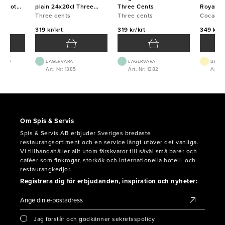
gamot
plain 24x20cl Three
Three Cents
Royal Bl
Cents
Cents
Three cents
Three cents
Coca-Co
319 kr/krt
319 kr/krt
349 kr/k
 1-2D
LAGERVARA
LAGERVARA
BEST.
Art. Nr: 1385
Art. Nr: 1382
Art. N
Om Spis & Servis
Spis & Servis AB erbjuder Sveriges bredaste
restaurangsortiment och en service långt utöver det vanliga.
Vi tillhandahåller allt utom färskvaror till såväl små barer och
caféer som finkrogar, storkök och internationella hotell- och
restaurangkedjor.
Registrera dig för erbjudanden, inspiration och nyheter:
Jag förstår och godkänner sekretsspolicy