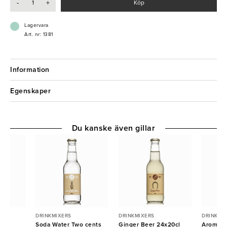
-
+
Köp
Lagervara
Art. nr: 1381
Information
Egenskaper
Du kanske även gillar
DRINKMIXERS
DRINKMIXERS
DRINKMI
ns
Soda Water Two cents
Ginger Beer 24x20cl
Aromatic