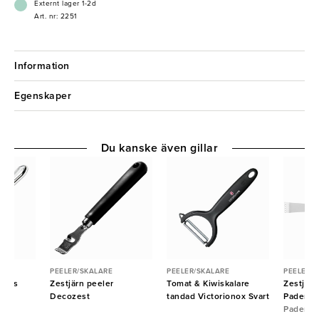
Externt lager 1-2d
Art. nr: 2251
Information
Egenskaper
Du kanske även gillar
PEELER/SKALARE
PEELER/SKALARE
PEELER/
Famos
Zestjärn peeler
Tomat & Kiwiskalare
Zestjärn
Decozest
tandad Victorionox Svart
Paderno
Paderno