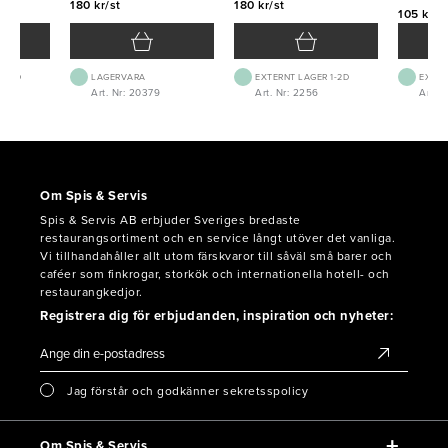
180 kr/st
180 kr/st
105 kr/s
 1-2D
LAGERVARA
EXTERNT LAGER 1-2D
EXTER
Art. Nr: 20379
Art. Nr: 2256
Art. 
Om Spis & Servis
Spis & Servis AB erbjuder Sveriges bredaste
restaurangsortiment och en service långt utöver det vanliga.
Vi tillhandahåller allt utom färskvaror till såväl små barer och
caféer som finkrogar, storkök och internationella hotell- och
restaurangkedjor.
Registrera dig för erbjudanden, inspiration och nyheter:
Jag förstår och godkänner sekretsspolicy
Om Spis & Servis