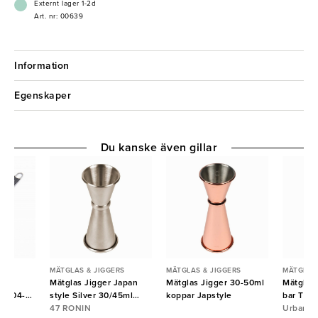
Externt lager 1-2d
Art. nr: 00639
Information
Egenskaper
Du kanske även gillar
RS
MÄTGLAS & JIGGERS
MÄTGLAS & JIGGERS
MÄTGLAS 
ns
Mätglas Jigger Japan
Mätglas Jigger 30-50ml
Mätglas 
 0,04-
style Silver 30/45ml
koppar Japstyle
bar Tiki
 Kingdom
om
47RONIN
47 RONIN
Urban b