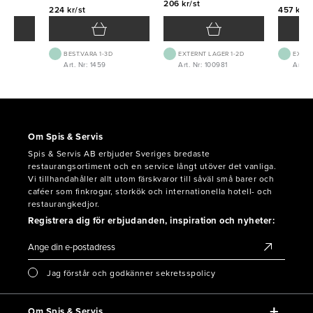
206 kr/st
224 kr/st
457 kr/s
st
G
BEST.VARA 1-3D
EXTERNT LAGER 1-2D
EXTER
Art. Nr: 1459
Art. Nr: 100981
Art. N
Om Spis & Servis
Spis & Servis AB erbjuder Sveriges bredaste
restaurangsortiment och en service långt utöver det vanliga.
Vi tillhandahåller allt utom färskvaror till såväl små barer och
caféer som finkrogar, storkök och internationella hotell- och
restaurangkedjor.
Registrera dig för erbjudanden, inspiration och nyheter:
Jag förstår och godkänner sekretsspolicy
Om Spis & Servis