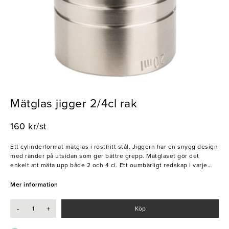
Mätglas jigger 2/4cl rak
160 kr/st
Ett cylinderformat mätglas i rostfritt stål. Jiggern har en snygg design
med ränder på utsidan som ger bättre grepp. Mätglaset gör det
enkelt att mäta upp både 2 och 4 cl. Ett oumbärligt redskap i varje
bar.
Mer information
- Cylinderformad
- 2cl och 4cl
-
+
Köp