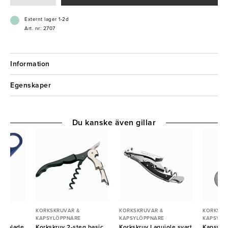
Externt lager 1-2d
Art. nr: 2707
Information
Egenskaper
Du kanske även gillar
KORKSKRUVAR &
KORKSKRUVAR &
KORKSKR
KAPSYLÖPPNARE
KAPSYLÖPPNARE
KAPSYLÖ
barblade
Korkskruv 2-steg basic
Korkskruv Laguiole svart
Kapsylö