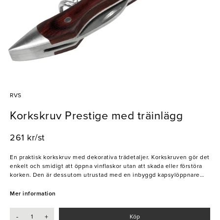
RVS
Korkskruv Prestige med träinlägg
261 kr/st
En praktisk korkskruv med dekorativa trädetaljer. Korkskruven gör det
enkelt och smidigt att öppna vinflaskor utan att skada eller förstöra
korken. Den är dessutom utrustad med en inbyggd kapsylöppnare
och foliekniv, vilket gör den till ett måste för barer, restauranger och
hotell
Mer information
- Träinlägg
-
+
Köp
- Enkel att använda