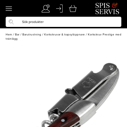
Hem
/
Bar
/
Barutrustning
/
Korkskruvar & kapsylöppnare
/
Korkskruv Prestige med
träinlägg