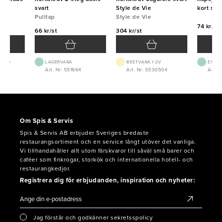
svart
Style de Vie
kort svar
Pulltap
Style de Vie
74 kr/st
66 kr/st
304 kr/st
 1-2D
LAGERVARA
BEST.VARA 1-2V
EXTER
Art. Nr: S51664
Art. Nr: S530504
Art. N
Om Spis & Servis
Spis & Servis AB erbjuder Sveriges bredaste
restaurangsortiment och en service långt utöver det vanliga.
Vi tillhandahåller allt utom färskvaror till såväl små barer och
caféer som finkrogar, storkök och internationella hotell- och
restaurangkedjor.
Registrera dig för erbjudanden, inspiration och nyheter:
Jag förstår och godkänner sekretsspolicy