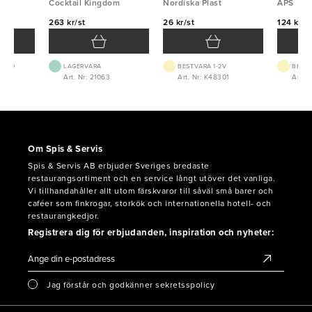
Cocktail Kingdom
Nordiska Plast
Nordiska Plast
APS
263 kr/st
26 kr/st
124 kr/s
 1-2D
LAGERVARA
BEST.VARA 1-2V
BEST.
Art. Nr: 21063
Art. Nr: K48301
Art. 
Om Spis & Servis
Spis & Servis AB erbjuder Sveriges bredaste
restaurangsortiment och en service långt utöver det vanliga.
Vi tillhandahåller allt utom färskvaror till såväl små barer och
caféer som finkrogar, storkök och internationella hotell- och
restaurangkedjor.
Registrera dig för erbjudanden, inspiration och nyheter:
Jag förstår och godkänner sekretsspolicy