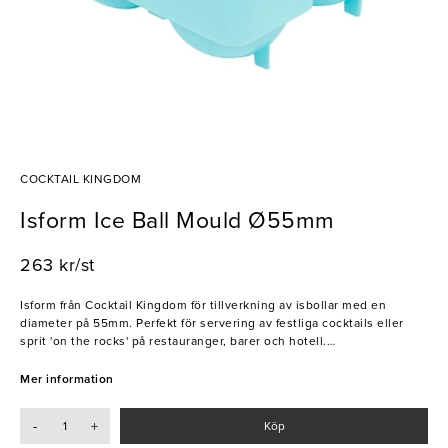
COCKTAIL KINGDOM
Isform Ice Ball Mould Ø55mm
263 kr/st
Isform från Cocktail Kingdom för tillverkning av isbollar med en
diameter på 55mm. Perfekt för servering av festliga cocktails eller
sprit 'on the rocks' på restauranger, barer och hotell.
- Livsmedelsgodkänd plast
Mer information
- Ger inte ifrån sig bismaker eller lukt
-
+
Köp