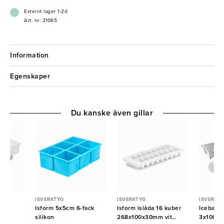
Externt lager 1-2d
Art. nr: 21065
Information
Egenskaper
Du kanske även gillar
ISVERKTYG
ISVERKTYG
ISVERKT
Isform 5x5cm 6-fack
Isform islåda 16 kuber
Iceball
silikon
268x100x30mm vit
3x100ml