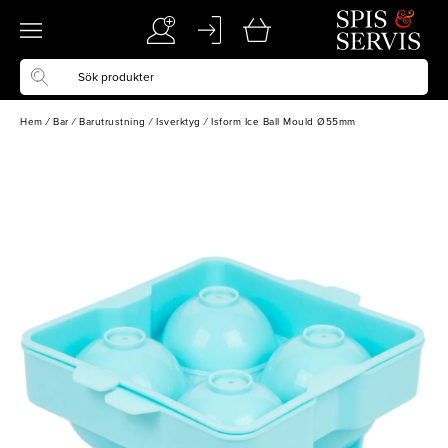
Hem
/
Bar
/
Barutrustning
/
Isverktyg
/
Isform Ice Ball Mould Ø55mm