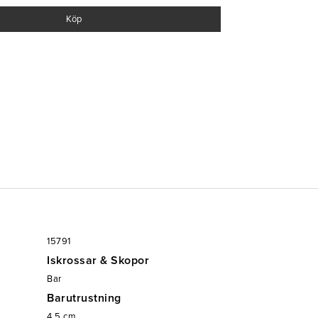
Köp
15791
Iskrossar & Skopor
Bar
Barutrustning
4.5
cm