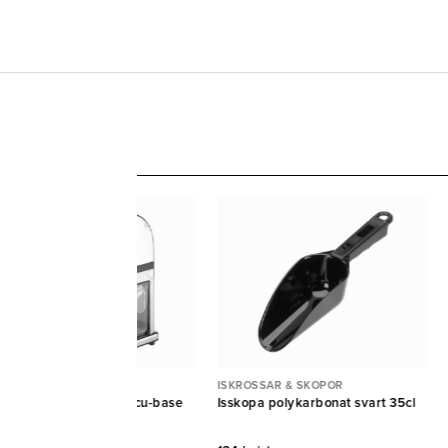
KROSSAR & SKOPOR
ISKROSSAR & SKOPOR
kross manuell krom vacu-base
Isskopa polykarbonat svart 35cl