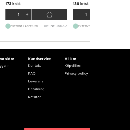
173 kr/st
136 kr/st
-
+
-
+
Art. Nr: 2502-2
Art. Nr: 00
EXTERNT LAGER 1-2D
EXTERNT LAGER 1-2D
na sidor
Kundservice
Villkor
gga in
Kontakt
Köpvillkor
FAQ
Privacy policy
Leverans
Betalning
Returer