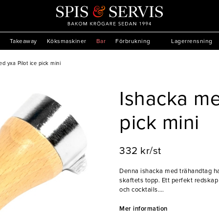
Takeaway
Köksmaskiner
Bar
Förbrukning
Lagerrensning
d yxa Pilot ice pick mini
Ishacka me
pick mini
332 kr/st
Denna ishacka med trähandtag har
skaftets topp. Ett perfekt redskap 
och cocktails.
- Vass spets och miniyxa
Mer information
- Trähandtag