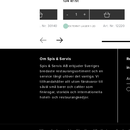
6 kr/st
134 kr/st
-
+
-
+
Art. Nr: 30140
Art. Nr: 12220
EXTERNT LAGER 1-2D
EXTERNT LAGER 1-2D
Om Spis & Servis
R
Spis & Servis AB erbjuder Sveriges
in
bredaste restaurangsortiment och en
service långt utöver det vanliga. Vi
tillhandahåller allt utom färskvaror till
såväl små barer och caféer som
finkrogar, storkök och internationella
hotell- och restaurangkedjor.