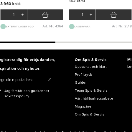
142 kr/st
3 960 kr/st
-
+
-
+
Art. Nr: 4364
Art. Nr: 2518
EXTERNT LAGER 1-2D
LAGERVARA
egistrera dig för erbjudanden,
Om Spis & Servis
Mi
Uppackat och klart
Lo
spiration och nyheter:
Profiltryck
Guider
Team Spis & Servis
Jag förstår och godkänner
sekretsspolicy
Vårt hållbarhetsarbete
Magazine
Om Spis & Servis