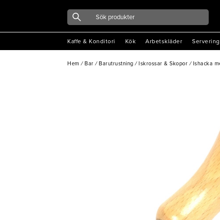
Kaffe & Konditori
Kök
Arbetskläder
Servering
Hem
/
Bar
/
Barutrustning
/
Iskrossar & Skopor
/
Ishacka me