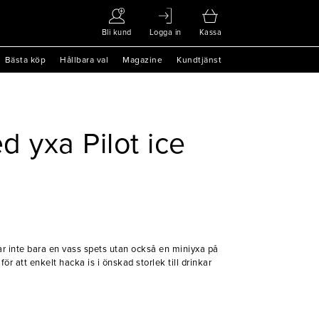
Bli kund
Logga in
Kassa
Bästa köp
Hållbara val
Magazine
Kundtjänst
d yxa Pilot ice
 inte bara en vass spets utan också en miniyxa på
för att enkelt hacka is i önskad storlek till drinkar